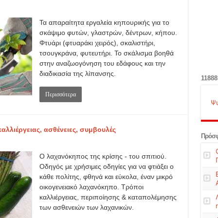
Τα απαραίτητα εργαλεία κηπουρικής για το
σκάψιμο φυτών, γλαστρών, δέντρων, κήπου.
Φτυάρι (φτυαράκι χειρός), σκαλιστήρι,
τσουγκράνα, φυτευτήρι. Το σκάλισμα βοηθά
στην αναζωογόνηση του εδάφους και την
διαδικασία της λίπανσης.
11888
Περισσότερα
Ψ
αλλιέργειας, ασθένειες, συμβουλές
Πρόσφ
Ο λαχανόκηπος της κρίσης - του σπιτιού.
Οδηγός με χρήσιμες οδηγίες για να φτιάξει ο
κάθε πολίτης, φθηνά και εύκολα, έναν μικρό
οικογενειακό λαχανόκηπο. Τρόποι
καλλιέργειας, περιποίησης & καταπολέμησης
των ασθενειών των λαχανικών.