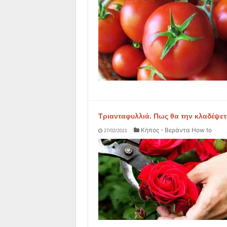
Τριανταφυλλιά. Πως θα την κλαδέψετ
Κήπος - Βεράντα How to
27/02/2021