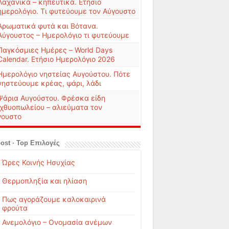
Λαχανικά – κηπευτικά. Ετήσιο
ημερολόγιο. Τι φυτεύουμε τον Αύγουστο
Αρωματικά φυτά και Βότανα.
Αύγουστος – Ημερολόγιο τι φυτεύουμε
Παγκόσμιες Ημέρες – World Days
Calendar. Ετήσιο Ημερολόγιο 2026
Ημερολόγιο νηστείας Αυγούστου. Πότε
νηστεύουμε κρέας, ψάρι, λάδι
Ψάρια Αυγούστου. Φρέσκα είδη
ιχθυοπωλείου – αλιεύματα τον
γουστο
ost · Top Επιλογές
Ώρες Κοινής Ησυχίας
Θερμοπληξία και ηλίαση
Πως αγοράζουμε καλοκαιρινά
φρούτα
Ανεμολόγιο – Ονομασία ανέμων