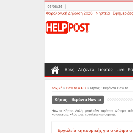
06/08/26
Φορολογική Δήλωση 2026
Νηστεία
Εφημερίδε
Βρες
Ατζέντα
Γιορτές
Live
Κα
Αρχική
»
How to & DIY
»
Κήπος - Βεράντα How to
Κήπος – Βεράντα How to
How to Κήπος. Αυλή, μπαλκόνι, ταράτσα. Φύτεμα, πότι
κατασκευές, γλάστρες, εργαλεία κηπουρικής
Εργαλεία κηπουρικής για σκάψιμο στ