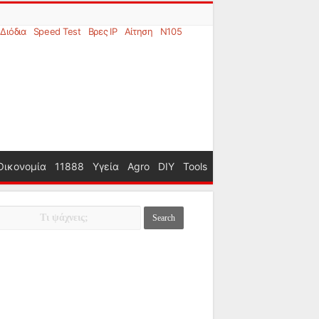
Διόδια
Speed Test
Βρες IP
Αίτηση
N105
Οικονομία
11888
Υγεία
Agro
DIY
Tools