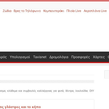
ς
Ζώδια
Βρες το Τηλέφωνο
Κομπιουτεράκι
Πλοία Live
Αεροπλάνα Live
ιρός
Υπολογισμοί
Taxisnet
Δρομολόγια
Προσφορές
Χάρτες
σμα, κλάδεμα και συμβουλές καλλιέργειας για φυτά, δέντρα, λουλούδια. DIY
ις γλάστρες και το κήπο