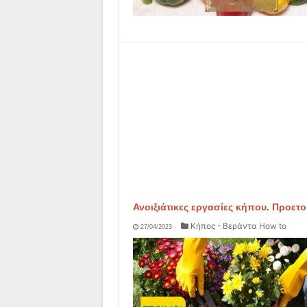
Ανοιξιάτικες εργασίες κήπου. Προετο
Κήπος - Βεράντα How to
27/04/2023