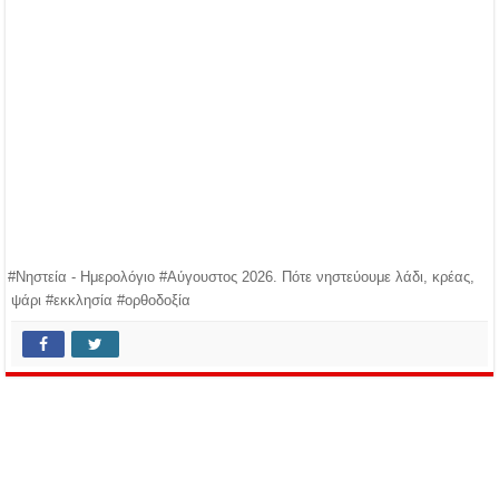
#Νηστεία - Ημερολόγιο #Αύγουστος 2026. Πότε νηστεύουμε λάδι, κρέας,
ψάρι #εκκλησία #ορθοδοξία