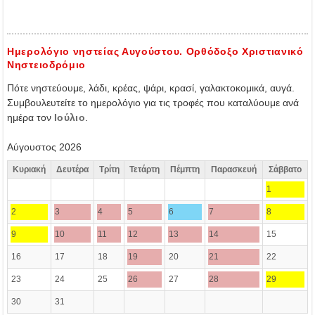
Ημερολόγιο νηστείας Αυγούστου. Ορθόδοξο Χριστιανικό
Νηστειοδρόμιο
Πότε νηστεύουμε, λάδι, κρέας, ψάρι, κρασί, γαλακτοκομικά, αυγά.
Συμβουλευτείτε το ημερολόγιο για τις τροφές που καταλύουμε ανά
ημέρα τον
Ιούλιο
.
Αύγουστος 2026
Κυριακή
Δευτέρα
Τρίτη
Τετάρτη
Πέμπτη
Παρασκευή
Σάββατο
1
2
3
4
5
6
7
8
9
10
11
12
13
14
15
16
17
18
19
20
21
22
23
24
25
26
27
28
29
30
31