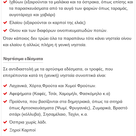
Ιχθύων (εξαιρούνται τα μαλάκια και τα όστρακα, όπως επίσης και
τα παρασκευάσματα από τα αυγά των ψαριών όπως ταραμάς,
αυγοτάραχο και χαβιάρι)
Ελαίου (εξαιρούνται οι καρποί της ελιάς)
Οίνου και των διαφόρων οινοπνευματωδών ποτών.
Όταν κάποιος δεν τρώει όλα τα παραπάνω τότε κάνει νηστεία οίνου
και ελαίου ή αλλιώς πλήρη ή γενική νηστεία.
Νηστίσιμα εδέσματα
Σε αντιδιαστολή με τα αρτύσιμα εδέσματα, οι τροφές, που
επιτρέπονται κατά τη (γενική) νηστεία συνοπτικά είναι:
Λαχανικά, Χόρτα,Φρούτα και Χυμοί Φρούτων.
Αφεψήματα (Καφές, Τσάι, Χαμομήλι, Φασκόμηλο κ.α)
Προϊόντα, που βασίζονται στα δημητριακά, όπως τα σιτηρά
όπως Αρτοσκευάσματα (Ψωμί, Φρυγανιές), Ζυμαρικά, Βραστό
σιτάρι (κόλλυβα), Σησαμέλαιο, Ταχίνι, κ.α.
Όσπρια χωρίς λάδι.
Ξηροί Καρποί