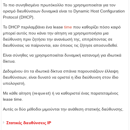
Το πιο συνηθισμένο πρωτόκολλο που χρησιμοποιείται για τον
ορισμό διευθύνσεων δυναμικά είναι το Dynamic Host Configuration
Protocol (DHCP).
Το DHCP περιλαμβάνει ένα lease
time
που καθορίζει πόσο καιρό
μπορεί αυτός που κάνει την αίτηση να χρησιμοποιήσει μια
διεύθυνση πριν ζητήσει την ανανέωσή της, επιτρέποντας σε
διευθύνσεις να παίρνονται, εαν όποιος τις ζήτησε αποσυνδεθεί.
Είναι σύνηθες να χρησιμοποιείται δυναμική κατανομή για ιδιωτικά
δίκτυα.
Δεδομένου ότι τα ιδιωτικά δίκτυα σπάνια παρουσιάζουν έλλειψη
διευθύνσεων, είναι δυνατό να οριστεί η ίδια διεύθυνση στον ίδιο
υπολογιστή.
Με κάθε αίτηση (
request
) ή να καθοριστεί ένας παρατεταμένος
lease time.
Αυτές οι δύο μέθοδοι μιμούνται την ανάθεση στατικής διεύθυνσης.
Στατικές διευθύνσεις IP