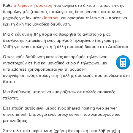
Κάθε
τηλεφωνική συσκευή
που ανήκει στο δίκτυο – όπως επίσης
δρομολογητές (routers), υπολογιστές, time-servers, εκτυπωτές,
μηχανές για fax μέσω
Internet
, και ορισμένα τηλέφωνα – πρέπει να
έχει τη δική της μοναδική διεύθυνση.
Μία
διεύθυνση IP
μπορεί να θεωρηθεί το αντίστοιχο μιας
διεύθυνσης κατοικίας ή ενός αριθμού τηλεφώνου (σύγκριση με
VoIP) για έναν υπολογιστή ή άλλη συσκευή δικτύου στο
Διαδίκτυο
.
Όπως κάθε διεύθυνση κατοικίας και αριθμός τηλεφώνου
αντιστοιχούν σε ένα και μοναδικό κτίριο ή τηλέφωνο, μια
άιπι address χρησιμοποιείται για τη μοναδική
αναγνώριση ενός υπολογιστή ή άλλης συσκευής που συνδέεται στο
δίκτυο.
Μια διεύθυνση μπορεί να «μοιράζεται» σε πολλές συσκευές –
πελάτες.
Είτε επειδή αυτές είναι μέρος ενός shared hosting web server
environment. Είτε λόγω ενός proxy server που λειτουργούν ως
μεσολαβητές.
Στην τελευταία περίπτωση (χρήση διακομιστή μεσολάβησης) η