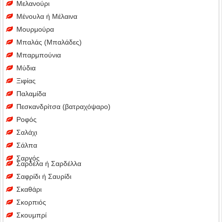
Μελανούρι
Μένουλα ή Μέλαινα
Μουρμούρα
Μπαλάς (Μπαλάδες)
Μπαρμπούνια
Μύδια
Ξιφίας
Παλαμίδα
Πεσκανδρίτσα (βατραχόψαρο)
Ροφός
Σαλάχι
Σάλπα
Σαργός
Σαρδέλα ή Σαρδέλλα
Σαφρίδι ή Σαυρίδι
Σκαθάρι
Σκορπιός
Σκουμπρί