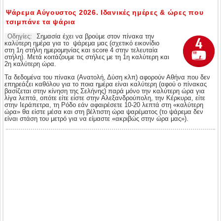
Ψάρεμα Αύγουστος 2026. Ιδανικές ημέρες & ώρες που
τσιμπάνε τα ψάρια
Οδηγίες:
Σημασία έχει να βρούμε στον πίνακα την
καλύτερη ημέρα για το ψάρεμα μας (σχετικό εικονίδιο
στη 1η στήλη ημερομηνίας και score 4 στην τελευταία
στήλη). Μετά κοιτάζουμε τις στήλες με τη 1η καλύτερη και
2η καλύτερη ώρα.
Τα δεδομένα του πίνακα (Ανατολή, Δύση κλπ) αφορούν Αθήνα που δεν
επηρεάζει καθόλου για το ποια ημέρα είναι καλύτερη (αφού ο πίνακας
βασίζεται στην κίνηση της Σελήνης) παρά μόνο την καλύτερη ώρα για
λίγα λεπτά, οπότε είτε είστε στην Αλεξανδρούπολη, την Κέρκυρα, είτε
στην Ιεράπετρα, τη Ρόδο εάν αφαιρέσετε 10-20 λεπτά στη «καλύτερη
ώρα» θα είστε μέσα και στη βέλτιστη ώρα ψαρέματος (το ψάρεμα δεν
είναι στάση του μετρό για να είμαστε «ακριβώς στην ώρα μας»).