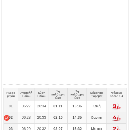
1η
2η
Ημερο
Ανατολή
Δύση
Μέρα για
Ψάρεμα
καλύτερη
καλύτερη
μηνία
Ηλίου
Ηλίου
Ψάρεμα;
Score 1-4
ώρα
ώρα
01
06:27
20:34
01:11
13:36
Καλή
02
06:28
20:33
02:10
14:35
Ιδανική
03
06:29
20:32
03:07
15:32
Μέτρια