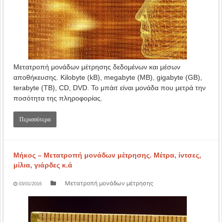
Μετατροπή μονάδων μέτρησης δεδομένων και μέσων
αποθήκευσης. Kilobyte (kB), megabyte (MB), gigabyte (GB),
terabyte (TB), CD, DVD. Το μπάιτ είναι μονάδα που μετρά την
ποσότητα της πληροφορίας.
Περισσότερα
Μήκος – Μετατροπή μονάδων μέτρησης. Μέτρα, ίντσες,
μίλια, γιάρδες κ.ά
Μετατροπή μονάδων μέτρησης
03/01/2016