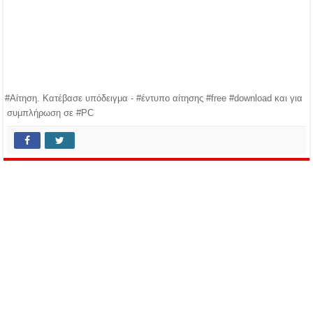
#Αίτηση. Κατέβασε υπόδειγμα - #έντυπο αίτησης #free #download και για
συμπλήρωση σε #PC