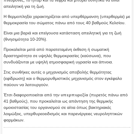
πνεύμονες, το ήπαρ και τα νεφρά και μπορεί δυνητικά να είναι
απειλητική για τη ζωή.
Η θερμοπληξία χαρακτηρίζεται από υπερθέρμανση (υπερθερμία) με
θερμοκρασία του σώματος πάνω από τους 40 βαθμούς Κελσίου.
Eίναι μια βαριά και επείγουσα κατάσταση απειλητική για τη ζωή
(θνησιμότητα 10-20%).
Προκαλείται μετά από παρατεταμένη έκθεση ή σωματική
δραστηριότητα σε υψηλές θερμοκρασίες (καύσωνα), που
συνδυάζονται με υψηλή ατμοσφαιρική υγρασία και άπνοια.
Στις συνθήκες αυτές ο μηχανισμός αποβολής θερμότητας
(εφίδρωση) και ο θερμορυθμιστικός μηχανισμός στον εγκέφαλο
παύουν να λειτουργούν.
Έτσι διαφοροποιείται από την
υπερπυρεξία
(πυρετός πάνω από
41 βαθμούς), που προκαλείται ως απάντηση της θερμικής
ομοιοστασίας του οργανισμού σε αίτια όπως βακτηριακές
λοιμώξεις, υπερθυρεοειδισμός και παρενέργειες νευροληπτικών
φαρμάκων.