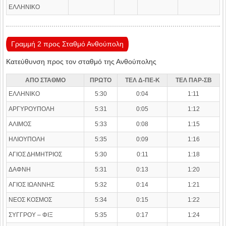
ΕΛΛΗΝΙΚΟ
Γραμμή 2 προς Σταθμό Ανθούπολη
Κατεύθυνση προς τον σταθμό της Ανθούπολης
ΑΠΟ ΣΤΑΘΜΟ
ΠΡΩΤΟ
ΤΕΛ Δ-ΠΕ-Κ
ΤΕΛ ΠΑΡ-ΣΒ
ΕΛΛΗΝΙΚΟ
5:30
0:04
1:11
ΑΡΓΥΡΟΥΠΟΛΗ
5:31
0:05
1:12
ΑΛΙΜΟΣ
5:33
0:08
1:15
ΗΛΙΟΥΠΟΛΗ
5:35
0:09
1:16
ΑΓΙΟΣ ΔΗΜΗΤΡΙΟΣ
5:30
0:11
1:18
ΔΑΦΝΗ
5:31
0:13
1:20
ΑΓΙΟΣ ΙΩΑΝΝΗΣ
5:32
0:14
1:21
ΝΕΟΣ ΚΟΣΜΟΣ
5:34
0:15
1:22
ΣΥΓΓΡΟΥ – ΦΙΞ
5:35
0:17
1:24