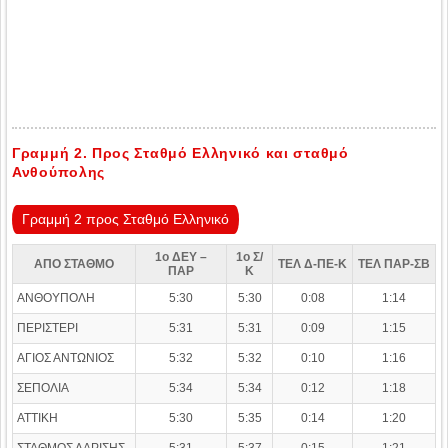
Γραμμή 2. Προς Σταθμό Ελληνικό και σταθμό
Ανθούπολης
Γραμμή 2 προς Σταθμό Ελληνικό
1o ΔΕΥ –
1o Σ/
ΑΠΟ ΣΤΑΘΜΟ
ΤΕΛ Δ-ΠΕ-Κ
ΤΕΛ ΠΑΡ-ΣΒ
ΠΑΡ
Κ
ΑΝΘΟΥΠΟΛΗ
5:30
5:30
0:08
1:14
ΠΕΡΙΣΤΕΡΙ
5:31
5:31
0:09
1:15
ΑΓΙΟΣ ΑΝΤΩΝΙΟΣ
5:32
5:32
0:10
1:16
ΣΕΠΟΛΙΑ
5:34
5:34
0:12
1:18
ΑΤΤΙΚΗ
5:30
5:35
0:14
1:20