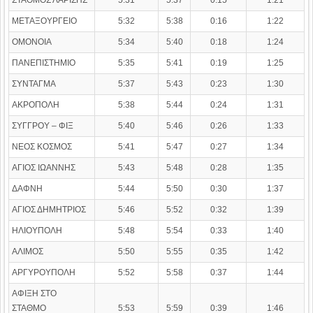
ΣΤΑΘΜΟΣ ΛΑΡΙΣΗΣ
5:31
5:37
0:15
1:21
ΜΕΤAΞΟΥΡΓΕΙΟ
5:32
5:38
0:16
1:22
ΟΜΟΝΟΙΑ
5:34
5:40
0:18
1:24
ΠΑΝΕΠΙΣΤΗΜΙΟ
5:35
5:41
0:19
1:25
ΣΥΝΤΑΓΜΑ
5:37
5:43
0:23
1:30
ΑΚΡΟΠΟΛΗ
5:38
5:44
0:24
1:31
ΣΥΓΓΡΟΥ – ΦΙΞ
5:40
5:46
0:26
1:33
ΝΕΟΣ ΚΟΣΜΟΣ
5:41
5:47
0:27
1:34
ΑΓΙΟΣ ΙΩΑΝΝΗΣ
5:43
5:48
0:28
1:35
ΔΑΦΝΗ
5:44
5:50
0:30
1:37
ΑΓΙΟΣ ΔΗΜΗΤΡΙΟΣ
5:46
5:52
0:32
1:39
ΗΛΙΟΥΠΟΛΗ
5:48
5:54
0:33
1:40
ΑΛΙΜΟΣ
5:50
5:55
0:35
1:42
ΑΡΓΥΡΟΥΠΟΛΗ
5:52
5:58
0:37
1:44
ΑΦΙΞΗ ΣΤΟ
ΣΤΑΘΜΟ
5:53
5:59
0:39
1:46