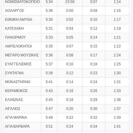
ΝΟΜΙΣΜΑΤΟΚΟΠΕΙΟ
5:34
23:58
0:07
1:14
ΧΟΛΑΡΓΟΣ
5:36
0:00
0:09
1:16
ΕΘΝΙΚΗ ΑΜΥΝΑ
5:30
0:02
0:10
1:17
ΚΑΤΕΧΑΚΗ
5:31
0:04
0:12
1:19
ΠΑΝΟΡΜΟΥ
5:33
0:05
0:14
1:21
ΑΜΠΕΛΟΚΗΠΟΙ
5:35
0:07
0:15
1:22
ΜΕΓΑΡΟ ΜΟΥΣΙΚΗΣ
5:36
0:08
0:17
1:24
ΕΥΑΓΓΕΛΙΣΜΟΣ
5:37
0:10
0:18
1:25
ΣΥΝΤΑΓΜΑ
5:39
0:12
0:23
1:30
ΜΟΝΑΣΤΗΡΑΚΙ
5:41
0:14
0:24
1:31
ΚΕΡΑΜΕΙΚΟΣ
5:43
0:16
0:26
1:33
ΕΛΑΙΩΝΑΣ
5:45
0:18
0:29
1:36
ΑΙΓΑΛΕΩ
5:47
0:20
0:30
1:37
ΑΓΙΑ ΜΑΡΙΝΑ
5:49
0:22
0:32
1:39
ΑΓΙΑ ΒΑΡΒΑΡΑ
5:51
0:24
0:34
1:41