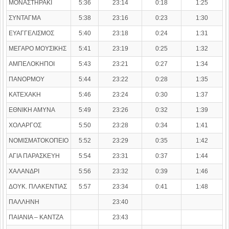
ΜΟΝΑΣΤΗΡΑΚΙ
5:36
23:14
0:18
1:25
ΣΥΝΤΑΓΜΑ
5:38
23:16
0:23
1:30
ΕΥΑΓΓΕΛΙΣΜΟΣ
5:40
23:18
0:24
1:31
ΜΕΓΑΡΟ ΜΟΥΣΙΚΗΣ
5:41
23:19
0:25
1:32
ΑΜΠΕΛΟΚΗΠΟΙ
5:43
23:21
0:27
1:34
ΠΑΝΟΡΜΟΥ
5:44
23:22
0:28
1:35
ΚΑΤΕΧΑΚΗ
5:46
23:24
0:30
1:37
ΕΘΝΙΚΗ ΑΜΥΝΑ
5:49
23:26
0:32
1:39
ΧΟΛΑΡΓΟΣ
5:50
23:28
0:34
1:41
ΝΟΜΙΣΜΑΤΟΚΟΠΕΙΟ
5:52
23:29
0:35
1:42
ΑΓΙΑ ΠΑΡΑΣΚΕΥΗ
5:54
23:31
0:37
1:44
ΧΑΛΑΝΔΡΙ
5:56
23:32
0:39
1:46
ΔΟΥΚ. ΠΛΑΚΕΝΤΙΑΣ
5:57
23:34
0:41
1:48
ΠΑΛΛΗΝΗ
23:40
ΠΑΙΑΝΙΑ – ΚΑΝΤΖΑ
23:43