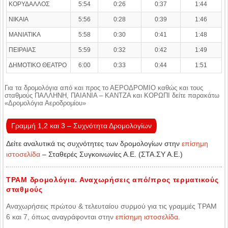
ΚΟΡΥΔΑΛΛΟΣ
5:54
0:26
0:37
1:44
ΝΙΚΑΙΑ
5:56
0:28
0:39
1:46
ΜΑΝΙΑΤΙΚΑ
5:58
0:30
0:41
1:48
ΠΕΙΡΑΙΑΣ
5:59
0:32
0:42
1:49
ΔΗΜΟΤΙΚΟ ΘΕΑΤΡΟ
6:00
0:33
0:44
1:51
Για τα δρομολόγια από και προς το ΑΕΡΟΔΡΟΜΙΟ καθώς και τους
σταθμούς ΠΑΛΛΗΝΗ, ΠΑΙΑΝΙΑ – ΚΑΝΤΖΑ και ΚΟΡΩΠΙ δείτε παρακάτω
«Δρομολόγια Αεροδρομίου»
Γραμμή 1,2 και 3 – Συχνότητα Δρομολογίων
Δείτε αναλυτικά τις συχνότητες των δρομολογίων στην
επίσημη
ιστοσελίδα
– Σταθερές Συγκοινωνίες Α.Ε. (ΣΤΑ.ΣΥ Α.Ε.)
ΤΡΑΜ δρομολόγια. Αναχωρήσεις από/προς τερματικούς
σταθμούς
Αναχωρήσεις πρώτου & τελευταίου συρμού για τις γραμμές ΤΡΑΜ
6 και 7, όπως αναγράφονται στην
επίσημη ιστοσελίδα
.