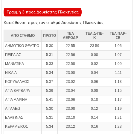
Γραμμή 3 προς Δουκίσσης Πλακεντίας
Κατεύθυνση προς τον σταθμό Δουκίσσης Πλακεντίας
ΤΕΛ
ΤΕΛ Δ-ΠΕ-
ΤΕΛ ΠΑΡ-
ΑΠΟ ΣΤΑΘΜΟ
ΠΡΩΤΟ
ΑΕΡΟΔΡ
Κ
ΣΒ
ΔΗΜΟΤΙΚΟ ΘΕΑΤΡΟ
5:30
22:55
23:59
1:06
ΠΕΙΡΑΙΑΣ
5:31
22:56
0:00
1:07
ΜΑΝΙΑΤΙΚΑ
5:33
22:58
0:02
1:09
ΝΙΚΑΙΑ
5:34
23:00
0:04
1:11
ΚΟΡΥΔΑΛΛΟΣ
5:37
23:02
0:06
1:13
ΑΓΙΑ ΒΑΡΒΑΡΑ
5:39
23:04
0:08
1:15
ΑΓΙΑ ΜΑΡΙΝΑ
5:41
23:06
0:10
1:17
ΑΙΓΑΛΕΩ
5:30
23:08
0:12
1:19
ΕΛΑΙΩΝΑΣ
5:31
23:10
0:14
1:21
ΚΕΡΑΜΕΙΚΟΣ
5:34
23:12
0:16
1:23