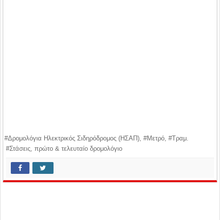
#Δρομολόγια Ηλεκτρικός Σιδηρόδρομος (ΗΣΑΠ), #Μετρό, #Τραμ.
#Στάσεις, πρώτο & τελευταίο δρομολόγιο