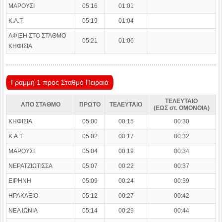
ΜΑΡΟΥΣΙ
05:16
01:01
Κ.Α.Τ.
05:19
01:04
ΑΦΙΞΗ ΣΤΟ ΣΤΑΘΜΟ
05:21
01:06
ΚΗΦΙΣΙΑ
Γραμμή 1 προς Σταθμό Πειραιά
ΤΕΛΕΥΤΑΙΟ
ΑΠΟ ΣΤΑΘΜΟ
ΠΡΩΤΟ
ΤΕΛΕΥΤΑΙΟ
(ΕΩΣ στ. ΟΜΟΝΟΙΑ)
ΚΗΦΙΣΙΑ
05:00
00:15
00:30
Κ.Α.Τ
05:02
00:17
00:32
ΜΑΡΟΥΣΙ
05:04
00:19
00:34
ΝΕΡΑΤΖΙΩΤΙΣΣΑ
05:07
00:22
00:37
ΕΙΡΗΝΗ
05:09
00:24
00:39
ΗΡΑΚΛΕΙΟ
05:12
00:27
00:42
ΝΕΑ ΙΩΝΙΑ
05:14
00:29
00:44