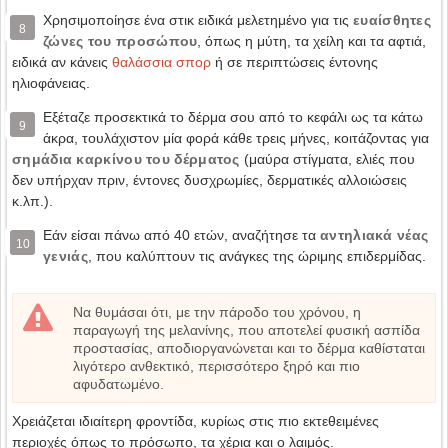
Χρησιμοποίησε ένα στικ ειδικά μελετημένο για τις
ευαίσθητες
8
ζώνες του προσώπου
, όπως η μύτη, τα χείλη και τα αφτιά,
ειδικά αν κάνεις
θαλάσσια σπορ
ή σε περιπτώσεις έντονης
ηλιοφάνειας.
Εξέταζε προσεκτικά το δέρμα σου από το κεφάλι ως τα κάτω
9
άκρα, τουλάχιστον μία φορά κάθε τρεις μήνες, κοιτάζοντας για
σημάδια καρκίνου του δέρματος
(μαύρα στίγματα, ελιές που
δεν υπήρχαν πριν, έντονες δυσχρωμίες, δερματικές αλλοιώσεις
κ.λπ.).
Εάν είσαι πάνω από 40 ετών, αναζήτησε τα
αντηλιακά νέας
10
γενιάς
, που καλύπτουν τις ανάγκες της ώριμης επιδερμίδας.
Να θυμάσαι ότι, με την πάροδο του χρόνου, η
παραγωγή της μελανίνης, που αποτελεί φυσική ασπίδα
προστασίας, αποδιοργανώνεται και το δέρμα καθίσταται
λιγότερο ανθεκτικό, περισσότερο ξηρό και πιο
αφυδατωμένο.
Χρειάζεται ιδιαίτερη φροντίδα, κυρίως στις πιο εκτεθειμένες
περιοχές όπως το πρόσωπο, τα χέρια και ο λαιμός.