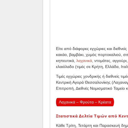
Eίτε από διάφορες εγχώριες και διεθνείς 
κακάο, βαμβάκι, χυμός πορτοκαλιού, σιτ
κηπευτικά,
λαχανικά
, ντομάτες, αγγούρι,
ελαιόλαδο (τιμές σε Κρήτη, Ελλάδα, Ιταλί
Τιμές εγχώριες χονδρικής ή διεθνείς τ
Κεντρική Αγορά Θεσσαλονίκης (Λαχανα
Επιτροπή, Διεθνές Νομισματικό Ταμείο 
Λαχανικά – Φρούτα – Κρέατα
Στατιστικά Δελτία Τιμών από Κε
Κάθε Τρίτη, Τετάρτη και Παρασκευή δη