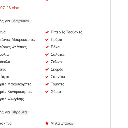
07-26.xlsx
κής για
Λαχανικά
:
ανα
Πιπεριές Τσούσκες
ιτζάνες Μακρύκαρπες
Πράσα
τζάνες Φλάσκες
Ρόκα
ούλια
Σαλάτες
όκολα
Σέλινο
τες
Σκόρδα
ζάρια
Σπανάκι
ριές Μακρύκαρπες
Τομάτες
ριές Χονδρόκαρπες
Χόρτα
ριές Φλωρίνης
κής για
Φρούτα
:
άσκηνα
Μήλα Στάρκιν