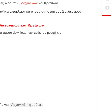
ρίες Φρούτων,
Λαχανικών
και Κρεάτων.
ανήκει αποκλειστικά στους αντίστοιχους Συνδέσμους
Λαχανικών και Κρεάτων
ια άμεσο download των τιμών σε μορφή xls
κής για
Λαχανικά – φρούτα
: