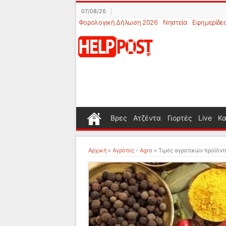
07/08/26
Φορολογική Δήλωση 2026
Νηστεία
Εφημερίδε
Βρες
Ατζέντα
Γιορτές
Live
Κα
Αρχική
»
Αγρότες - Agro
»
Τιμές αγροτικών προϊόντ