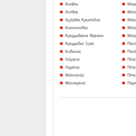
Άνηθος
Μαρ
Αντίδια
Μελι
Αχλάδια Κρυστάλια
Μήλ
Κουνουπίδια
Μπα
Κρεμμυδάκια Φρέσκα
Μπρ
Κρεμμύδια Ξερά
Παντ
Κυδώνια
Πατά
Λάχανα
Πιπε
Λεμόνια
Πιπε
Μαϊντανός
Πιπε
Μανταρίνια
Πορτ