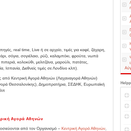
πηγές, real time, Live ή σε αρχείο, τιμές για καφέ, ζάχαρη,
άρι, σόγια, σογιέλαιο, ρύζι, καλαμπόκι, φρούτα, νωπά
 πιπεριά, κολοκύθι, μελιτζάνα, μαρούλι, πατάτες,
Αύ
α, Ισπανία, Διεθνείς τιμές σε Λονδίνο κλπ).
ιμές από Κεντρική Αγορά Αθηνών (Λαχαναγορά Αθηνών)
Helpp
γορά Θεσσαλονίκης), Δημοπρατήρια, ΣΕΔΗΚ, Ευρωπαϊκή
κλπ
ντρική Αγορά Αθηνών
μοσιεύονται από τον Οργανισμό –
Κεντρική Αγορά Αθηνών
,