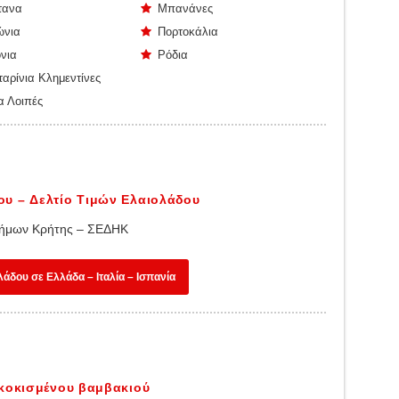
τανα
Μπανάνες
ώνια
Πορτοκάλια
νια
Ρόδια
αρίνια Κλημεντίνες
 Λοιπές
υ – Δελτίο Τιμών Ελαιολάδου
 Δήμων Κρήτης – ΣΕΔΗΚ
λάδου σε Ελλάδα – Ιταλία – Ισπανία
κκοκισμένου βαμβακιού