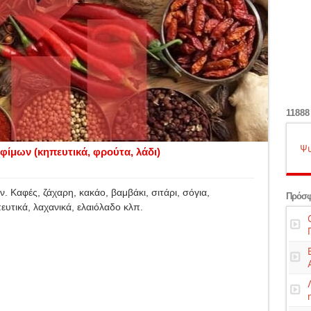
11888
Ψυ
φίμων (κηπευτικά, φρούτα, λάδι)
. Καφές, ζάχαρη, κακάο, βαμβάκι, σιτάρι, σόγια,
Πρόσφ
πευτικά, λαχανικά, ελαιόλαδο κλπ.