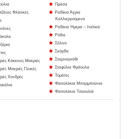
ούλια
Πράσα
τζάνες Φλάσκες
Ραδίκια Άγρια
Καλλιεργούμενα
α
Ραδίκια Ήμερα – Ιταλικά
νάνες
Ρόδια
όκολα
Σέλινο
ζάρια
Σκόρδα
τες
Σταμναγκάθι
ριές Κόκκινες Μακριές
Σταφύλια Φράουλα
ριές Μακριές Γλυκές
Τομάτες
ριές Χονδρές
Φασολάκια Μπαρμπούνια
οκάλια
Φασολάκια Τσαουλιά