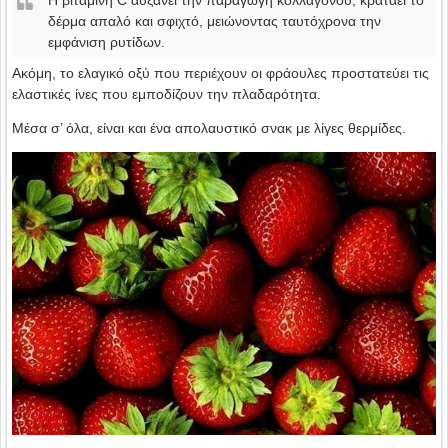
δέρμα απαλό και σφιχτό, μειώνοντας ταυτόχρονα την
εμφάνιση ρυτίδων.
Ακόμη, το ελαγικό οξύ που περιέχουν οι φράουλες προστατεύει τις
ελαστικές ίνες που εμποδίζουν την πλαδαρότητα.
Mέσα σ’ όλα, είναι και ένα απολαυστικό σνακ με λίγες θερμίδες.