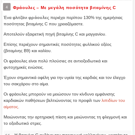
4
Φράουλες – Με μεγάλη ποσότητα βιταμίνης C
Ένα φλιτζάνι
φράουλες
περιέχει περίπου 130% της ημερήσιας
ποσότητας βιταμίνης C που χρειαζόμαστε.
Αποτελούν εξαιρετική πηγή βιταμίνης C και μαγγανίου.
Επίσης περιέχουν σημαντικές ποσότητες φυλλικού οξέος
(βιταμίνης B9) και καλίου.
Οι φράουλες είναι πολύ πλούσιες σε αντιοξειδωτικά και
φυτοχημικές ενώσεις.
Έχουν σημαντικά οφέλη για την υγεία της καρδιάς και τον έλεγχο
του σακχάρου στο αίμα.
Οι φράουλες μπορούν να μειώσουν τον κίνδυνο εμφάνισης
καρδιακών παθήσεων βελτιώνοντας το προφίλ των
λιπιδίων του
αίματος
.
Μειώνοντας την αρτηριακή πίεση και μειώνοντας τη φλεγμονή και
το οξειδωτικό στρες.
Η βιταμίνη C αυξάνει την παραγωγή κολλαγόνου, κρατάει το