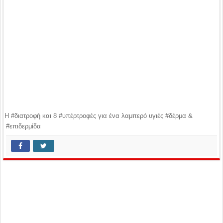
Η #διατροφή και 8 #υπέρτροφές για ένα λαμπερό υγιές #δέρμα &
#επιδερμίδα