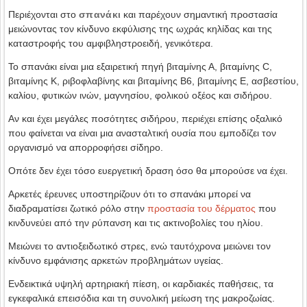
Περιέχονται στο
σπανάκι
και παρέχουν σημαντική προστασία
μειώνοντας τον κίνδυνο εκφύλισης της ωχράς κηλίδας και της
καταστροφής του αμφιβληστροειδή, γενικότερα.
Το σπανάκι είναι μια εξαιρετική πηγή βιταμίνης Α, βιταμίνης C,
βιταμίνης Κ, ριβοφλαβίνης και βιταμίνης Β6, βιταμίνης Ε, ασβεστίου,
καλίου, φυτικών ινών, μαγνησίου, φολικού οξέος και σιδήρου.
Αν και έχει μεγάλες ποσότητες σιδήρου, περιέχει επίσης οξαλικό
που φαίνεται να είναι μια ανασταλτική ουσία που εμποδίζει τον
οργανισμό να απορροφήσει σίδηρο.
Οπότε δεν έχει τόσο ευεργετική δραση όσο θα μπορούσε να έχει.
Αρκετές έρευνες υποστηρίζουν ότι το σπανάκι μπορεί να
διαδραματίσει ζωτικό ρόλο στην
προστασία του δέρματος
που
κινδυνεύει από την ρύπανση και τις ακτινοβολίες του ηλίου.
Μειώνει το αντιοξειδωτικό στρες, ενώ ταυτόχρονα μειώνει τον
κίνδυνο εμφάνισης αρκετών προβλημάτων υγείας.
Ενδεικτικά υψηλή αρτηριακή πίεση, οι καρδιακές παθήσεις, τα
εγκεφαλικά επεισόδια και τη συνολική μείωση της μακροζωίας.