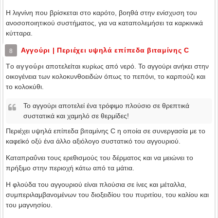
Η λιγνίνη που βρίσκεται στο καρότο, βοηθά στην ενίσχυση του
ανοσοποιητικού συστήματος, για να καταπολεμήσει τα καρκινικά
κύτταρα.
Αγγούρι | Περιέχει υψηλά επίπεδα βιταμίνης C
8
Τo
αγγούρι
αποτελείται κυρίως από νερό. Το αγγούρι ανήκει στην
οικογένεια των κολοκυνθοειδών όπως το πεπόνι, το καρπούζι και
το κολοκύθι.
Το αγγούρι αποτελεί ένα τρόφιμο πλούσιο σε θρεπτικά
συστατικά και χαμηλό σε θερμίδες!
Περιέχει υψηλά επίπεδα βιταμίνης C η οποία σε συνεργασία με το
καφεϊκό οξύ ένα άλλο αξιόλογο συστατικό του αγγουριού.
Καταπραΰνει τους ερεθισμούς του δέρματος και να μειώνει το
πρήξιμο στην περιοχή κάτω από τα μάτια.
Η φλούδα του αγγουριού είναι πλούσια σε ίνες και μέταλλα,
συμπεριλαμβανομένων του διοξειδίου του πυριτίου, του καλίου και
του μαγνησίου.