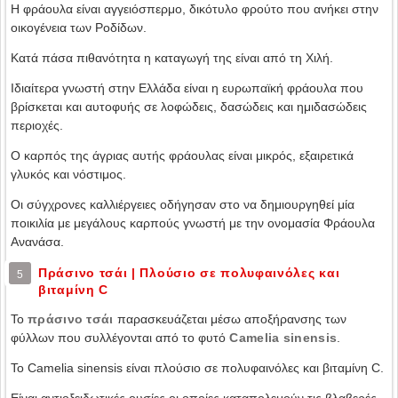
Η φράουλα είναι αγγειόσπερμο, δικότυλο φρούτο που ανήκει στην
οικογένεια των Ροδίδων.
Κατά πάσα πιθανότητα η καταγωγή της είναι από τη Χιλή.
Ιδιαίτερα γνωστή στην Ελλάδα είναι η ευρωπαϊκή φράουλα που
βρίσκεται και αυτοφυής σε λοφώδεις, δασώδεις και ημιδασώδεις
περιοχές.
Ο καρπός της άγριας αυτής φράουλας είναι μικρός, εξαιρετικά
γλυκός και νόστιμος.
Οι σύγχρονες καλλιέργειες οδήγησαν στο να δημιουργηθεί μία
ποικιλία με μεγάλους καρπούς γνωστή με την ονομασία Φράουλα
Ανανάσα.
Πράσινο τσάι | Πλούσιο σε πολυφαινόλες και
5
βιταμίνη C
Το
πράσινο τσάι
παρασκευάζεται μέσω αποξήρανσης των
φύλλων που συλλέγονται από το φυτό
Camelia sinensis
.
Το Camelia sinensis είναι πλούσιο σε πολυφαινόλες και βιταμίνη C.
Είναι αντιοξειδωτικές ουσίες οι οποίες καταπολεμούν τις βλαβερές