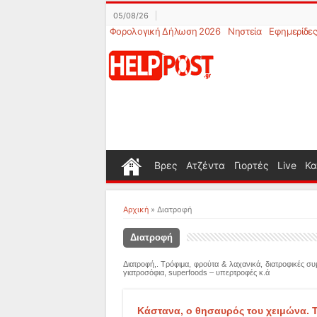
05/08/26
Φορολογική Δήλωση 2026
Νηστεία
Εφημερίδε
Βρες
Ατζέντα
Γιορτές
Live
Κα
Αρχική
»
Διατροφή
Διατροφή
Διατροφή,. Τρόφιμα, φρούτα & λαχανικά, διατροφικές συμ
γιατροσόφια, superfoods – υπερτροφές κ.ά
Κάστανα, ο θησαυρός του χειμώνα. 