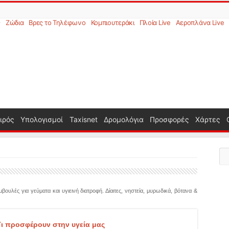
ς
Ζώδια
Βρες το Τηλέφωνο
Κομπιουτεράκι
Πλοία Live
Αεροπλάνα Live
ιρός
Υπολογισμοί
Taxisnet
Δρομολόγια
Προσφορές
Χάρτες
βουλές για γεύματα και υγιεινή διατροφή. Δίαιτες, νηστεία, μυρωδικά, βότανα &
Τι προσφέρουν στην υγεία μας