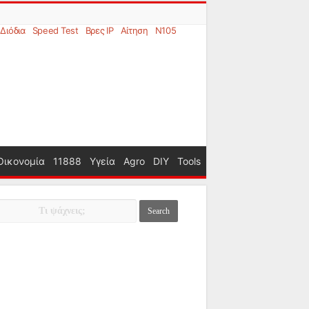
Διόδια
Speed Test
Βρες IP
Αίτηση
N105
Οικονομία
11888
Υγεία
Agro
DIY
Tools