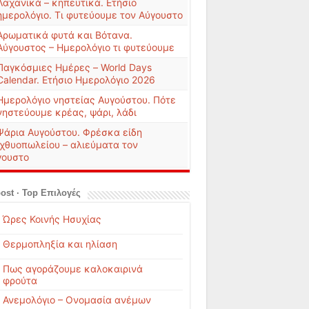
Λαχανικά – κηπευτικά. Ετήσιο
ημερολόγιο. Τι φυτεύουμε τον Αύγουστο
Αρωματικά φυτά και Βότανα.
Αύγουστος – Ημερολόγιο τι φυτεύουμε
Παγκόσμιες Ημέρες – World Days
Calendar. Ετήσιο Ημερολόγιο 2026
Ημερολόγιο νηστείας Αυγούστου. Πότε
νηστεύουμε κρέας, ψάρι, λάδι
Ψάρια Αυγούστου. Φρέσκα είδη
ιχθυοπωλείου – αλιεύματα τον
γουστο
ost · Top Επιλογές
Ώρες Κοινής Ησυχίας
Θερμοπληξία και ηλίαση
Πως αγοράζουμε καλοκαιρινά
φρούτα
Ανεμολόγιο – Ονομασία ανέμων