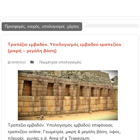
Προσφορές, καιρός, υπολογισμοί, χάρτες
Τραπέζιο εμβαδόν. Υπολογισμός εμβαδού τραπεζίου
(μικρή – μεγάλη βάση)
Γεωμετρία υπολογισμός
04/08/2015
Τραπέζιο εμβαδόν. Υπολογισμός εμβαδού επιφάνειας
τραπεζίου online. Γεωμετρία, μικρή & μεγάλη βάση, ύψος,
πλευρές, γωνίες κ.ά. Area of a Trapezium.