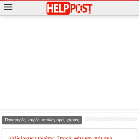
Προσφορές, καιρός, υπολογισμοί, χάρτες
Καλλιέργεια ντομάτας. Σπορά, φύτευση, πότισμα,