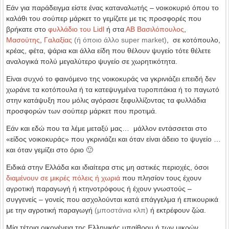
Εάν για παράδειγμα είστε ένας καταναλωτής – νοικοκυριό όπου το
καλάθι του σούπερ μάρκετ το γεμίζετε με τις προσφορές που
βρήκατε στο
φυλλάδιο του Lidl
ή στα
ΑΒ Βασιλόπουλος
,
Μασούτης
,
Γαλαξίας
(ή όποιο άλλο super market)
, σε κοτόπουλο,
κρέας, φέτα, ψάρια και άλλα είδη που θέλουν ψυγείο τότε θέλετε
αναλογικά πολύ μεγαλύτερο ψυγείο σε χωρητικότητα.
Είναι συχνό το φαινόμενο της νοικοκυράς να γκρινιάζει επειδή δεν
χωράνε τα κοτόπουλα ή τα κατεψυγμένα τυροπιτάκια ή το παγωτό
στην κατάψυξη που μόλις αγόρασε ξεφυλλίζοντας τα φυλλάδια
προσφορών των σούπερ μάρκετ που προτιμά.
Εάν και εδώ που τα λέμε μεταξύ μας… μάλλον εντάσσεται στο
«είδος νοικοκυράς» που γκρινιάζει και όταν είναι άδειο το ψυγείο …
και όταν γεμίζει στο όριο 🙂
Ειδικά στην Ελλάδα και ιδιαίτερα στις μη αστικές περιοχές, όσοι
διαμένουν σε μικρές πόλεις ή χωριά
που πλησίον τους έχουν
αγροτική παραγωγή ή κτηνοτρόφους ή έχουν γνωστούς –
συγγενείς – γονείς που ασχολούνται κατά επάγγελμα ή επικουρικά
με την αγροτική παραγωγή
(μποστάνια κλπ)
ή εκτρέφουν ζώα.
Μία τέτοια οικογένεια της Ελληνικής υπαίθρου ή των μικρών