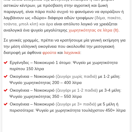
αστικών κέντρων, με πρόσβαση στην αγροτική και ζωική
παραγωγή, είναι πάρα πολύ συχνό το φαινόμενο να αγοράζουν ή
λαμβάνουν ως «δώρο» διάφορα ειδών τροφίμων
(δέμα, πακέτο,
τσάντα, μπολ κλπ) και άρα
είναι απόλυτο λογικό να χρειάζεται
αναλογικά ένα ψυγείο μεγαλύτερης
χωρητικότητας σε λίτρα (lt)
.
Σε γενικές γραμμές, πρέπει να κρατήσουμε μία γενική εκτίμηση για
την μέση ελληνική οικογένεια που ακολουθεί την μεσογειακή
διατροφή με άφθονα
φρούτα
και
λαχανικά
:
Εργένηδες – Νοικοκυριό 1 άτομο: Ψυγείο με χωρητικότητα
περίπου 150 λίτρα
Οικογένεια – Νοικοκυριό
(ζευγάρι χωρίς παιδιά)
με 1-2 μέλη:
Ψυγείο χωρητικότητας 200 – 400 λίτρα
Οικογένεια – Νοικοκυριό
(ζευγάρι με 1-2 παιδιά)
με 3-4 μέλη:
Ψυγείο χωρητικότητας 350 – 550 λίτρα
Οικογένεια – Νοικοκυριό
(ζευγάρι με 3+ παιδιά)
με 5 μέλη ή
περισσότερα: Ψυγείο με χωρητικότητα τουλάχιστον 450+ λίτρα