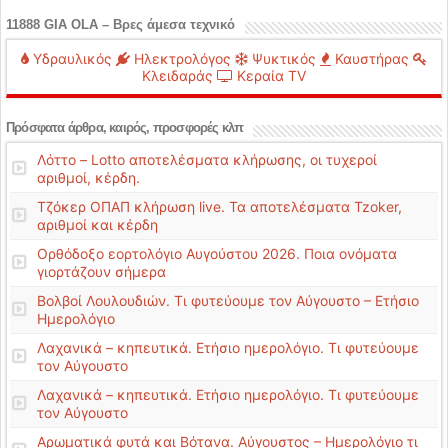
11888 GIA OLA – Βρες άμεσα τεχνικό
Υδραυλικός
Ηλεκτρολόγος
Ψυκτικός
Καυστήρας
Κλειδαράς
Κεραία TV
Πρόσφατα άρθρα, καιρός, προσφορές κλπ
Λόττο – Lotto αποτελέσματα κλήρωσης, οι τυχεροί
αριθμοί, κέρδη.
Τζόκερ ΟΠΑΠ κλήρωση live. Τα αποτελέσματα Tzoker,
αριθμοί και κέρδη
Ορθόδοξο εορτολόγιο Αυγούστου 2026. Ποια ονόματα
γιορτάζουν σήμερα
Βολβοί Λουλουδιών. Τι φυτεύουμε τον Αύγουστο – Ετήσιο
Ημερολόγιο
Λαχανικά – κηπευτικά. Ετήσιο ημερολόγιο. Τι φυτεύουμε
τον Αύγουστο
Λαχανικά – κηπευτικά. Ετήσιο ημερολόγιο. Τι φυτεύουμε
τον Αύγουστο
Αρωματικά φυτά και Βότανα. Αύγουστος – Ημερολόγιο τι