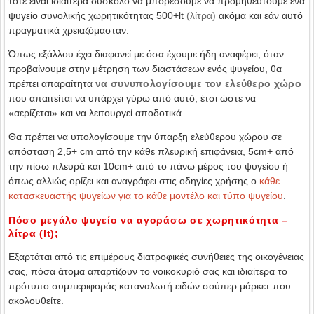
τότε είναι ιδιαίτερα δύσκολο να μπορέσουμε να προμηθευτούμε ένα
ψυγείο συνολικής χωρητικότητας 500+lt
(λίτρα)
ακόμα και εάν αυτό
πραγματικά χρειαζόμασταν.
Όπως εξάλλου έχει διαφανεί με όσα έχουμε ήδη αναφέρει, όταν
προβαίνουμε στην μέτρηση των διαστάσεων ενός ψυγείου, θα
πρέπει απαραίτητα
να συνυπολογίσουμε τον ελεύθερο χώρο
που απαιτείται να υπάρχει γύρω από αυτό, έτσι ώστε να
«αερίζεται» και να λειτουργεί αποδοτικά.
Θα πρέπει να υπολογίσουμε την ύπαρξη ελεύθερου χώρου σε
απόσταση 2,5+ cm από την κάθε πλευρική επιφάνεια, 5cm+ από
την πίσω πλευρά και 10cm+ από το πάνω μέρος του ψυγείου ή
όπως αλλιώς ορίζει και αναγράφει στις οδηγίες χρήσης ο
κάθε
κατασκευαστής ψυγείων για το κάθε μοντέλο και τύπο ψυγείου
.
Πόσο μεγάλο ψυγείο να αγοράσω σε χωρητικότητα –
λίτρα (lt);
Εξαρτάται από τις επιμέρους διατροφικές συνήθειες της οικογένειας
σας, πόσα άτομα απαρτίζουν το νοικοκυριό σας και ιδιαίτερα το
πρότυπο συμπεριφοράς καταναλωτή ειδών σούπερ μάρκετ που
ακολουθείτε.