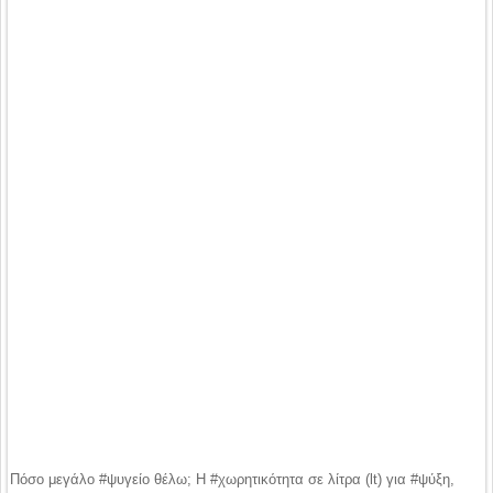
Πόσο μεγάλο #ψυγείο θέλω; Η #χωρητικότητα σε λίτρα (lt) για #ψύξη,