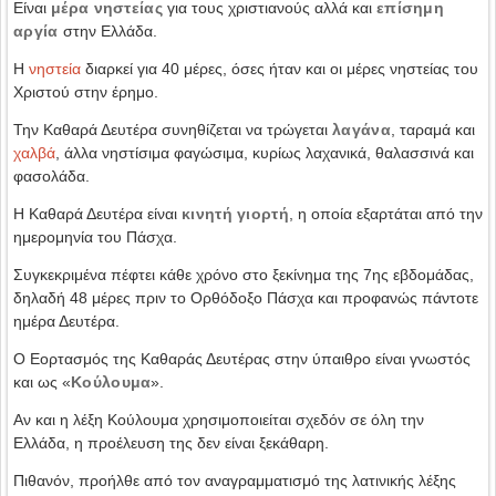
Είναι
μέρα νηστείας
για τους χριστιανούς αλλά και
επίσημη
αργία
στην Ελλάδα.
Η
νηστεία
διαρκεί για 40 μέρες, όσες ήταν και οι μέρες νηστείας του
Χριστού στην έρημο.
Την Καθαρά Δευτέρα συνηθίζεται να τρώγεται
λαγάνα
, ταραμά και
χαλβά
, άλλα νηστίσιμα φαγώσιμα, κυρίως λαχανικά, θαλασσινά και
φασολάδα.
Η Καθαρά Δευτέρα είναι
κινητή γιορτή
, η οποία εξαρτάται από την
ημερομηνία του Πάσχα.
Συγκεκριμένα πέφτει κάθε χρόνο στο ξεκίνημα της 7ης εβδομάδας,
δηλαδή 48 μέρες πριν το Ορθόδοξο Πάσχα και προφανώς πάντοτε
ημέρα Δευτέρα.
Ο Εορτασμός της Καθαράς Δευτέρας στην ύπαιθρο είναι γνωστός
και ως «
Κούλουμα
».
Αν και η λέξη Κούλουμα χρησιμοποιείται σχεδόν σε όλη την
Ελλάδα, η προέλευση της δεν είναι ξεκάθαρη.
Πιθανόν, προήλθε από τον αναγραμματισμό της λατινικής λέξης