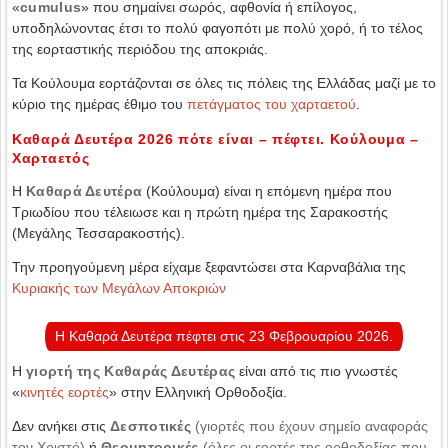
«
cumulus
» που σημαίνει σωρός, αφθονία ή επίλογος,
υποδηλώνοντας έτσι το πολύ φαγοπότι με πολύ χορό, ή το τέλος
της εορταστικής περιόδου της αποκριάς.
Τα Κούλουμα εορτάζονται σε όλες τις πόλεις της Ελλάδας μαζί με το
κύριο της ημέρας έθιμο του
πετάγματος του χαρταετού
.
Καθαρά Δευτέρα 2026 πότε είναι – πέφτει. Κούλουμα –
Χαρταετός
Η
Καθαρά Δευτέρα
(Κούλουμα) είναι η επόμενη ημέρα που
Τριωδίου που τέλειωσε και η πρώτη ημέρα της Σαρακοστής
(Μεγάλης Τεσσαρακοστής).
Την προηγούμενη μέρα είχαμε ξεφαντώσει στα Καρναβάλια της
Κυριακής των Μεγάλων Αποκριών
Η Καθαρά Δευτέρα πέφτει στις 23 Φεβρουαρίου 2026.
Η
γιορτή της Καθαράς Δευτέρας
είναι από τις πιο γνωστές
«
κινητές εορτές
» στην Ελληνική Ορθοδοξία.
Δεν ανήκει στις
Δεσποτικές
(γιορτές που έχουν σημείο αναφοράς
τον Χριστό)
ή
Θεομητορικές
(όλες οι εορτές της ορθοδοξίας που