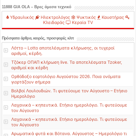
11888 GIA OLA – Βρες άμεσα τεχνικό
Υδραυλικός
Ηλεκτρολόγος
Ψυκτικός
Καυστήρας
Κλειδαράς
Κεραία TV
Πρόσφατα άρθρα, καιρός, προσφορές κλπ
Λόττο – Lotto αποτελέσματα κλήρωσης, οι τυχεροί
αριθμοί, κέρδη.
Τζόκερ ΟΠΑΠ κλήρωση live. Τα αποτελέσματα Tzoker,
αριθμοί και κέρδη
Ορθόδοξο εορτολόγιο Αυγούστου 2026. Ποια ονόματα
γιορτάζουν σήμερα
Βολβοί Λουλουδιών. Τι φυτεύουμε τον Αύγουστο – Ετήσιο
Ημερολόγιο
Λαχανικά – κηπευτικά. Ετήσιο ημερολόγιο. Τι φυτεύουμε
τον Αύγουστο
Λαχανικά – κηπευτικά. Ετήσιο ημερολόγιο. Τι φυτεύουμε
τον Αύγουστο
Αρωματικά φυτά και Βότανα. Αύγουστος – Ημερολόγιο τι