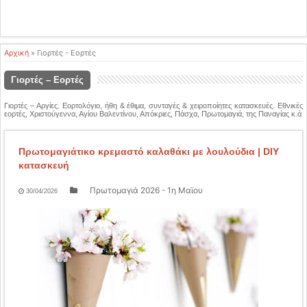
Αρχική
»
Γιορτές - Εορτές
Γιορτές – Εορτές
Γιορτές – Αργίες. Εορτολόγιο, ήθη & έθιμα, συνταγές & χειροποίητες κατασκευές. Εθνικές
εορτές, Χριστούγεννα, Αγίου Βαλεντίνου, Απόκριες, Πάσχα, Πρωτομαγιά, της Παναγίας κ.ά
Πρωτομαγιάτικο κρεμαστό καλαθάκι με λουλούδια | DIY
κατασκευή
Πρωτομαγιά 2026 - 1η Μαϊου
30/04/2026