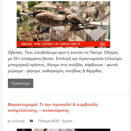
Οβελίας. Πως σουβλίζουμε αρνί ή κατσίκι το Πάσχα. Οδηγός
με 25+ επιλεγμένα βίντεο. Επιλογή και προετοιμασία (πλύσιμο,
μπαχαρικά) κρέατος, δέσιμο στη σούβλα, κάρβουνα - φωτιά,
γύρισμα - ψήσιμο, καθαρισμός σούβλας & θερμίδες
Περισσότερα
Βαρυστομαχιά. Τι την προκαλεί & συμβουλές
αντιμετώπισης – ανακούφισης
Πάσχα 2026 - Easter
12/04/2026