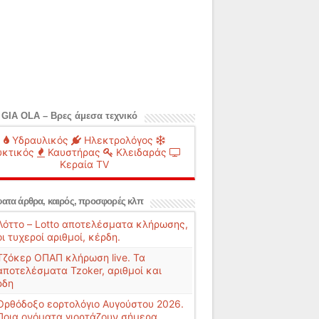
 GIA OLA – Βρες άμεσα τεχνικό
Υδραυλικός
Ηλεκτρολόγος
κτικός
Καυστήρας
Κλειδαράς
Κεραία TV
ατα άρθρα, καιρός, προσφορές κλπ
Λόττο – Lotto αποτελέσματα κλήρωσης,
οι τυχεροί αριθμοί, κέρδη.
Τζόκερ ΟΠΑΠ κλήρωση live. Τα
αποτελέσματα Tzoker, αριθμοί και
ρδη
Ορθόδοξο εορτολόγιο Αυγούστου 2026.
Ποια ονόματα γιορτάζουν σήμερα