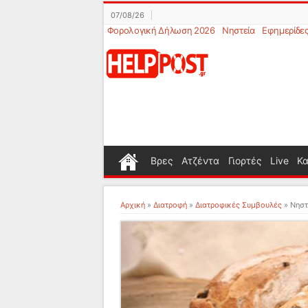
07/08/26
Φορολογική Δήλωση 2026
Νηστεία
Εφημερίδε
Βρες
Ατζέντα
Γιορτές
Live
Κα
Αρχική
»
Διατροφή
»
Διατροφικές Συμβουλές
»
Νηστ