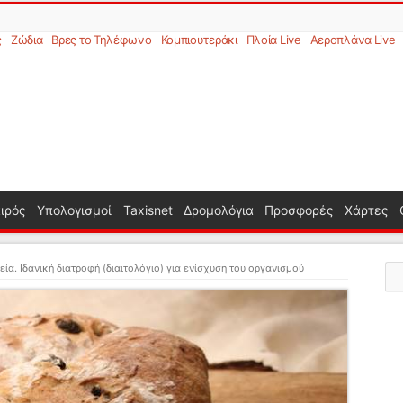
ς
Ζώδια
Βρες το Τηλέφωνο
Κομπιουτεράκι
Πλοία Live
Αεροπλάνα Live
ιρός
Υπολογισμοί
Taxisnet
Δρομολόγια
Προσφορές
Χάρτες
εία. Ιδανική διατροφή (διαιτολόγιο) για ενίσχυση του οργανισμού