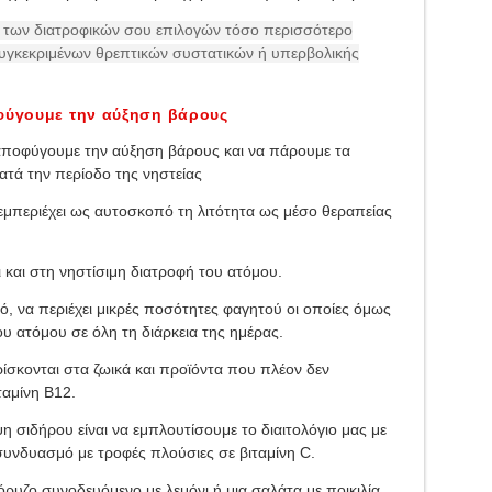
ς των διατροφικών σου επιλογών τόσο περισσότερο
 συγκεκριμένων θρεπτικών συστατικών ή υπερβολικής
οφύγουμε την αύξηση βάρους
 αποφύγουμε την αύξηση βάρους και να πάρουμε τα
ατά την περίοδο της νηστείας
 εμπεριέχει ως αυτοσκοπό τη λιτότητα ως μέσο θεραπείας
 και στη νηστίσιμη διατροφή του ατόμου.
ιτό, να περιέχει μικρές ποσότητες φαγητού οι οποίες όμως
υ ατόμου σε όλη τη διάρκεια της ημέρας.
σκονται στα ζωικά και προϊόντα που πλέον δεν
ταμίνη Β12.
 σιδήρου είναι να εμπλουτίσουμε το διαιτολόγιο μας με
συνδυασμό με τροφές πλούσιες σε βιταμίνη C.
ρυζο συνοδευόμενο με λεμόνι ή μια σαλάτα με ποικιλία