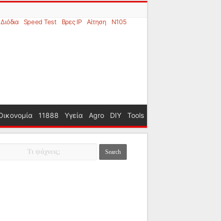
Διόδια
Speed Test
Βρες IP
Αίτηση
N105
Οικονομία
11888
Υγεία
Agro
DIY
Tools