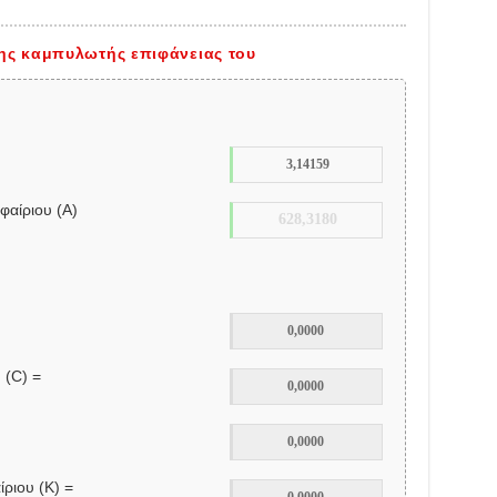
της καμπυλωτής επιφάνειας του
αίριου (Α)
 (C) =
ριου (K) =