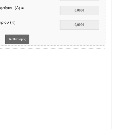
αίριου (Α) =
ριου (K) =