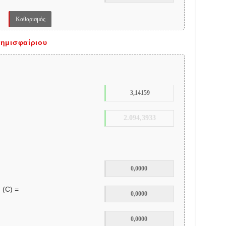
 ημισφαίριου
 (C) =