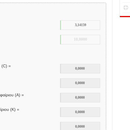
 (C) =
αίριου (Α) =
ριου (K) =