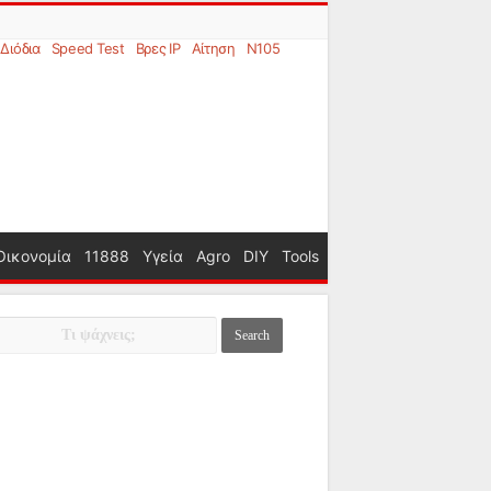
Διόδια
Speed Test
Βρες IP
Αίτηση
N105
Οικονομία
11888
Υγεία
Agro
DIY
Tools