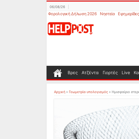
06/08/26
Φορολογική Δήλωση 2026
Νηστεία
Εφημερίδε
Βρες
Ατζέντα
Γιορτές
Live
Κα
Αρχική
»
Γεωμετρία υπολογισμός
»
Ημισφαίριο στερ