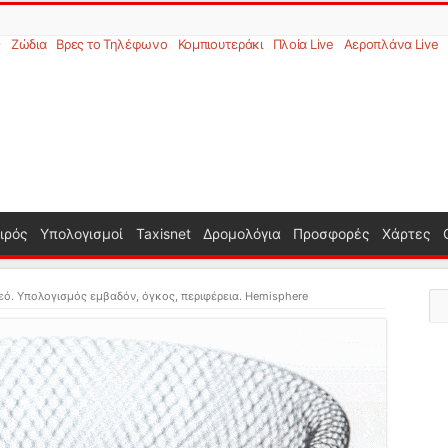
ς
Ζώδια
Βρες το Τηλέφωνο
Κομπιουτεράκι
Πλοία Live
Αεροπλάνα Live
ιρός
Υπολογισμοί
Taxisnet
Δρομολόγια
Προσφορές
Χάρτες
εό. Υπολογισμός εμβαδόν, όγκος, περιφέρεια. Hemisphere