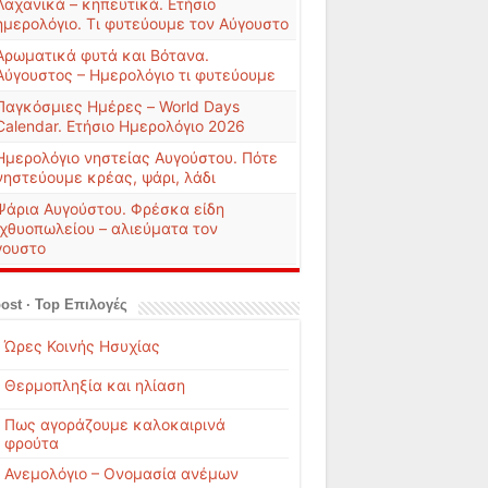
Λαχανικά – κηπευτικά. Ετήσιο
ημερολόγιο. Τι φυτεύουμε τον Αύγουστο
Αρωματικά φυτά και Βότανα.
Αύγουστος – Ημερολόγιο τι φυτεύουμε
Παγκόσμιες Ημέρες – World Days
Calendar. Ετήσιο Ημερολόγιο 2026
Ημερολόγιο νηστείας Αυγούστου. Πότε
νηστεύουμε κρέας, ψάρι, λάδι
Ψάρια Αυγούστου. Φρέσκα είδη
ιχθυοπωλείου – αλιεύματα τον
γουστο
ost · Top Επιλογές
Ώρες Κοινής Ησυχίας
Θερμοπληξία και ηλίαση
Πως αγοράζουμε καλοκαιρινά
φρούτα
Ανεμολόγιο – Ονομασία ανέμων