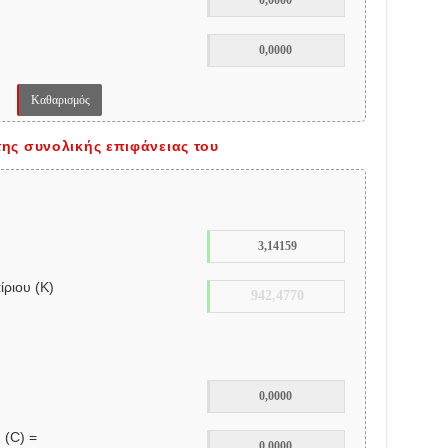
της συνολικής επιφάνειας του
ριου (K)
 (C) =