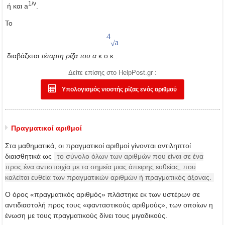
1/v
ή και a
.
Το
4
a
√
διαβάζεται
τέταρτη ρίζα του α
κ.ο.κ..
Δείτε επίσης στο HelpPost.gr :
Υπολογισμός νιοστής ρίζας ενός αριθμού
Πραγματικοί αριθμοί
Στα μαθηματικά, οι πραγματικοί αριθμοί γίνονται αντιληπτοί
διαισθητικά ως
το σύνολο όλων των αριθμών που είναι σε ένα
προς ένα αντιστοιχία με τα σημεία μιας άπειρης ευθείας, που
καλείται ευθεία των πραγματικών αριθμών ή πραγματικός άξονας.
Ο όρος «πραγματικός αριθμός» πλάστηκε εκ των υστέρων σε
αντιδιαστολή προς τους «φανταστικούς αριθμούς», των οποίων η
ένωση με τους πραγματικούς δίνει τους μιγαδικούς.