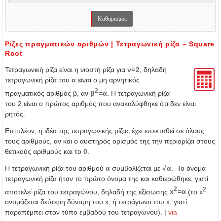
Ρίζες πραγματικών αριθμών | Τετραγωνική ρίζα – Square
Root
Τετραγωνική ρίζα είναι η νιοστή ρίζα για
ν=2
, δηλαδή
τετραγωνική ρίζα του
α
είναι ο μη αρνητικός
2
πραγματικός αριθμός β, αν
β
=α
. Η τετραγωνική ρίζα
του 2 είναι ο πρώτος αριθμός που ανακαλύφθηκε ότι δεν είναι
ρητός.
Επιπλέον, η ιδέα της τετραγωνικής ρίζας έχει επεκταθεί σε όλους
τους αριθμούς, αν και ο αυστηρός ορισμός της την περιορίζει στους
θετικούς αριθμούς και το
0
.
Η τετραγωνική ρίζα του αριθμού
α
συμβολίζεται με
√α
. Το όνομα
τετραγωνική ρίζα ήταν το πρώτο όνομα της και καθιερώθηκε, γιατί
2
2
αποτελεί ρίζα του τετραγώνου, δηλαδή της εξίσωσης
x
=α
(το x
ονομάζεται δεύτερη δύναμη του x, ή τετράγωνο του x, γιατί
παραπέμπει στον τύπο εμβαδού του τετραγώνου). |
via