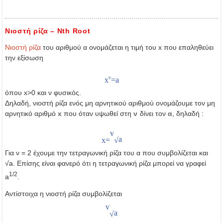
Νιοστή ρίζα – Nth Root
Νιοστή ρίζα
του αριθμού α ονομάζεται η τιμή του x που επαληθεύει
την εξίσωση
v
x
=
a
όπου x>0 και ν φυσικός.
Δηλαδή, νιοστή ρίζα ενός μη αρνητικού αριθμού ονομάζουμε τον μη
αρνητικό αριθμό
x
που όταν υψωθεί στη
ν
δίνει τον
α
, δηλαδή :
v
a
x
=
√
Για ν = 2 έχουμε την τετραγωνική ρίζα του α που συμβολίζεται και
√a. Επίσης είναι φανερό ότι η τετραγωνική ρίζα μπορεί να γραφεί
1/2
a
.
Αντίστοιχα η νιοστή ρίζα συμβολίζεται
v
a
√