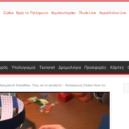
ς
Ζώδια
Βρες το Τηλέφωνο
Κομπιουτεράκι
Πλοία Live
Αεροπλάνα Live
ιρός
Υπολογισμοί
Taxisnet
Δρομολόγια
Προσφορές
Χάρτες
Πασχαλινό Καλαθάκι. Πως να το φτιάξετε – Κατασκευή (Video How to)