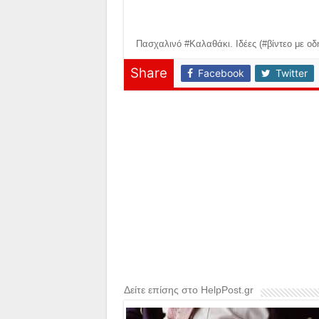
Πασχαλινό #Καλαθάκι. Ιδέες (#βίντεο με οδ
Share
Facebook
Twitter
Δείτε επίσης στο HelpPost.gr