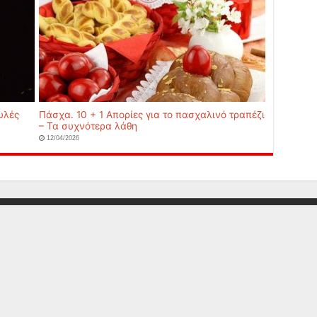
υλές
Πάσχα. 10 + 1 Απορίες για το πασχαλινό τραπέζι
– Τα συχνότερα λάθη
12/04/2026
Απορρήτου
Όροι Χρήσης
SiteMap
Επικοινωνία
● Χρησιμοποιούμε cookies γ