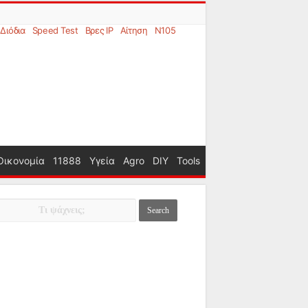
Διόδια
Speed Test
Βρες IP
Αίτηση
N105
Οικονομία
11888
Υγεία
Agro
DIY
Tools