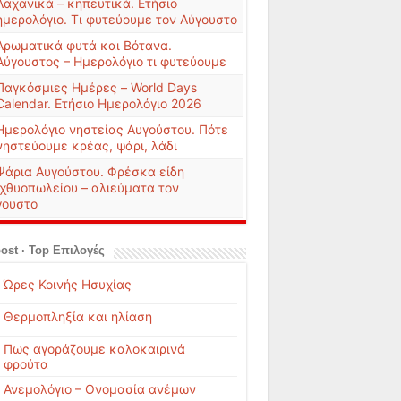
Λαχανικά – κηπευτικά. Ετήσιο
ημερολόγιο. Τι φυτεύουμε τον Αύγουστο
Αρωματικά φυτά και Βότανα.
Αύγουστος – Ημερολόγιο τι φυτεύουμε
Παγκόσμιες Ημέρες – World Days
Calendar. Ετήσιο Ημερολόγιο 2026
Ημερολόγιο νηστείας Αυγούστου. Πότε
νηστεύουμε κρέας, ψάρι, λάδι
Ψάρια Αυγούστου. Φρέσκα είδη
ιχθυοπωλείου – αλιεύματα τον
γουστο
ost · Top Επιλογές
Ώρες Κοινής Ησυχίας
Θερμοπληξία και ηλίαση
Πως αγοράζουμε καλοκαιρινά
φρούτα
Ανεμολόγιο – Ονομασία ανέμων