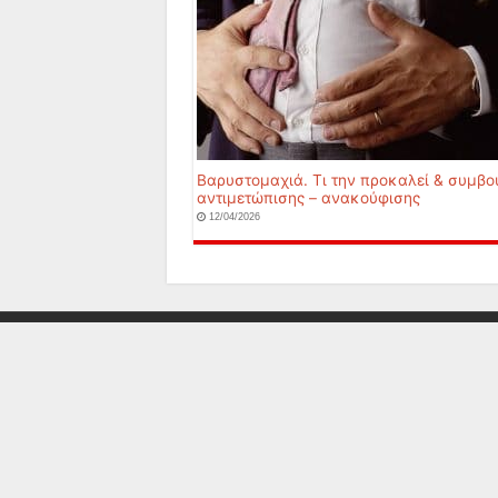
Βαρυστομαχιά. Τι την προκαλεί & συμβο
αντιμετώπισης – ανακούφισης
12/04/2026
© 2014-2026
HelpPost.gr
About us
Πολιτική 