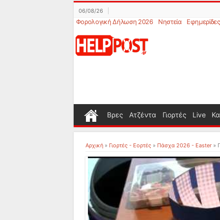
06/08/26
Φορολογική Δήλωση 2026
Νηστεία
Εφημερίδε
Βρες
Ατζέντα
Γιορτές
Live
Κα
Αρχική
»
Γιορτές - Εορτές
»
Πάσχα 2026 - Easter
»