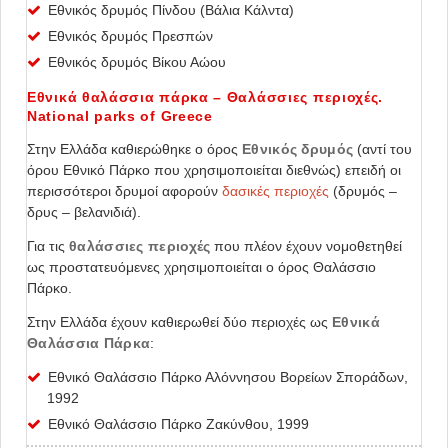
Εθνικός δρυμός Πίνδου (Βάλια Κάλντα)
Εθνικός δρυμός Πρεσπών
Εθνικός δρυμός Βίκου Αώου
Εθνικά θαλάσσια πάρκα – Θαλάσσιες περιοχές.
National parks of Greece
Στην Ελλάδα καθιερώθηκε ο όρος
Εθνικός δρυμός
(αντί του
όρου Εθνικό Πάρκο που χρησιμοποιείται διεθνώς) επειδή οι
περισσότεροι δρυμοί αφορούν
δασικές περιοχές
(δρυμός –
δρυς – βελανιδιά).
Για τις
θαλάσσιες περιοχές
που πλέον έχουν νομοθετηθεί
ως προστατευόμενες χρησιμοποιείται ο όρος Θαλάσσιο
Πάρκο.
Στην Ελλάδα έχουν καθιερωθεί δύο περιοχές ως
Εθνικά
Θαλάσσια Πάρκα
:
Εθνικό Θαλάσσιο Πάρκο Αλόννησου Βορείων Σποράδων,
1992
Εθνικό Θαλάσσιο Πάρκο Ζακύνθου, 1999