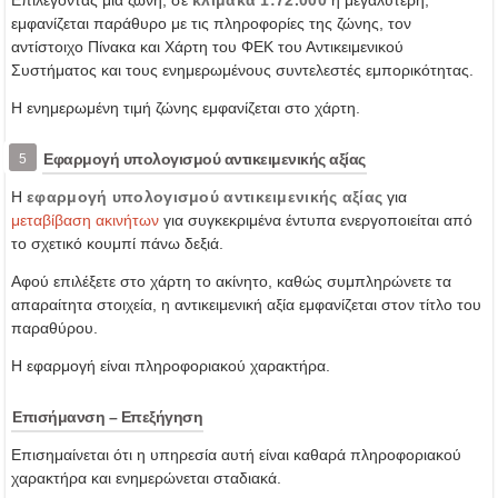
Επιλέγοντας μια ζώνη, σε
κλίμακα 1:72.000
ή μεγαλύτερη,
εμφανίζεται παράθυρο με τις πληροφορίες της ζώνης, τον
αντίστοιχο Πίνακα και Χάρτη του ΦΕΚ του Αντικειμενικού
Συστήματος και τους ενημερωμένους συντελεστές εμπορικότητας.
Η ενημερωμένη τιμή ζώνης εμφανίζεται στο χάρτη.
Εφαρμογή υπολογισμού αντικειμενικής αξίας
5
Η
εφαρμογή υπολογισμού αντικειμενικής αξίας
για
μεταβίβαση ακινήτων
για συγκεκριμένα έντυπα ενεργοποιείται από
το σχετικό κουμπί πάνω δεξιά.
Αφού επιλέξετε στο χάρτη το ακίνητο, καθώς συμπληρώνετε τα
απαραίτητα στοιχεία, η αντικειμενική αξία εμφανίζεται στον τίτλο του
παραθύρου.
Η εφαρμογή είναι πληροφοριακού χαρακτήρα.
Επισήμανση – Επεξήγηση
Επισημαίνεται ότι η υπηρεσία αυτή είναι καθαρά πληροφοριακού
χαρακτήρα και ενημερώνεται σταδιακά.