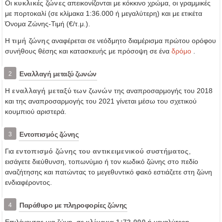
Οι
κυκλικές ζώνες
απεικονίζονται με κόκκινο χρώμα, οι γραμμικές
με πορτοκαλί (σε κλίμακα 1:36.000 ή μεγαλύτερη) και με ετικέτα
Όνομα Ζώνης-Τιμή (€/τ.μ.).
Η
τιμή ζώνης
αναφέρεται σε νεόδμητο διαμέρισμα πρώτου ορόφου
συνήθους θέσης και κατασκευής με πρόσοψη σε ένα
δρόμο
.
Εναλλαγή μεταξύ ζωνών
2
Η
εναλλαγή μεταξύ των ζωνών
της αναπροσαρμογής του 2018
και της αναπροσαρμογής του 2021 γίνεται μέσω του σχετικού
κουμπιού αριστερά.
Εντοπισμός ζώνης
3
Για
εντοπισμό ζώνης του αντικειμενικού συστήματος
,
εισάγετε διεύθυνση, τοπωνύμιο ή τον κωδικό ζώνης στο πεδίο
αναζήτησης και πατώντας το μεγεθυντικό φακό εστιάζετε στη ζώνη
ενδιαφέροντος.
Παράθυρο με πληροφορίες ζώνης
4