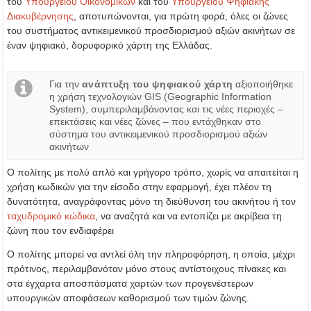
του
Υπουργείου Οικονομικών
και του
Υπουργείου Ψηφιακής
Διακυβέρνησης
, αποτυπώνονται, για πρώτη φορά, όλες οι ζώνες
του συστήματος αντικειμενικού προσδιορισμού αξιών ακινήτων σε
έναν ψηφιακό, δορυφορικό χάρτη της Ελλάδας.
Για την
ανάπτυξη του ψηφιακού χάρτη
αξιοποιήθηκε
η χρήση τεχνολογιών GIS (Geographic Information
System), συμπεριλαμβάνοντας και τις νέες περιοχές –
επεκτάσεις και νέες ζώνες – που εντάχθηκαν στο
σύστημα του αντικειμενικού προσδιορισμού αξιών
ακινήτων
Ο πολίτης με πολύ απλό και γρήγορο τρόπο, χωρίς να απαιτείται η
χρήση κωδικών για την είσοδο στην εφαρμογή, έχει πλέον τη
δυνατότητα, αναγράφοντας μόνο τη διεύθυνση του ακινήτου ή τον
ταχυδρομικό κώδικα
, να αναζητά και να εντοπίζει με ακρίβεια τη
ζώνη που τον ενδιαφέρει
Ο πολίτης μπορεί να αντλεί όλη την πληροφόρηση, η οποία, μέχρι
πρότινος, περιλαμβανόταν μόνο στους αντίστοιχους πίνακες και
στα έγχαρτα αποσπάσματα χαρτών των προγενέστερων
υπουργικών αποφάσεων καθορισμού των τιμών ζώνης.