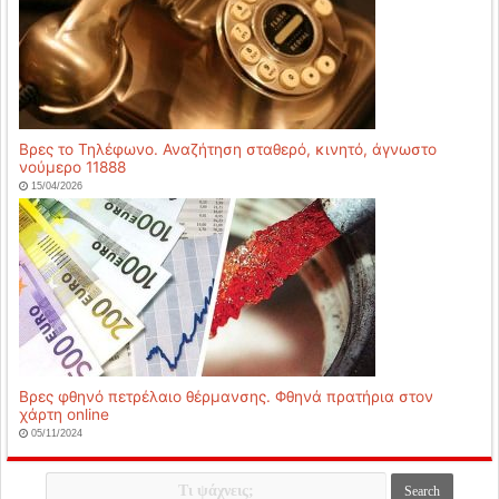
Βρες το Τηλέφωνο. Αναζήτηση σταθερό, κινητό, άγνωστο
νούμερο 11888
15/04/2026
Βρες φθηνό πετρέλαιο θέρμανσης. Φθηνά πρατήρια στον
χάρτη online
05/11/2024