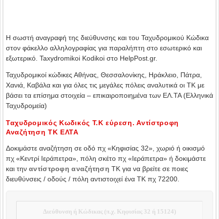
Η σωστή αναγραφή της διεύθυνσης και του Ταχυδρομικού Κώδικα
στον φάκελλο αλληλογραφίας για παραλήπτη στο εσωτερικό και
εξωτερικό. Taxydromikoi Kodikoi στο HelpPost.gr.
Ταχυδρομικοί κώδικες Αθήνας, Θεσσαλονίκης, Ηράκλειο, Πάτρα,
Χανιά, Καβάλα και για όλες τις μεγάλες πόλεις αναλυτικά οι ΤΚ με
βάσει τα επίσημα στοιχεία – επικαιροποιημένα των ΕΛ.ΤΑ (Ελληνικά
Ταχυδρομεία)
Ταχυδρομικός Κωδικός Τ.Κ εύρεση. Αντίστροφη
Αναζήτηση ΤΚ ΕΛΤΑ
Δοκιμάστε αναζήτηση σε οδό πχ «Κηφισίας 32», χωριό ή οικισμό
πχ «Κεντρί Ιεράπετρα», πόλη σκέτο πχ «Ιεράπετρα» ή δοκιμάστε
και την
αντίστροφη αναζήτηση
ΤΚ για να βρείτε σε ποιες
διευθύνσεις / οδούς / πόλη αντιστοιχεί ένα ΤΚ πχ 72200.