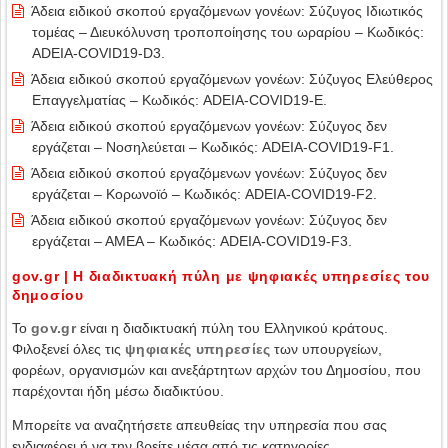
Άδεια ειδικού σκοπού εργαζόμενων γονέων: Σύζυγος Ιδιωτικός
τομέας – Διευκόλυνση τροποποίησης του ωραρίου – Κωδικός:
ADEIA-COVID19-D3.
Άδεια ειδικού σκοπού εργαζόμενων γονέων: Σύζυγος Ελεύθερος
Επαγγελματίας – Κωδικός: ADEIA-COVID19-E.
Άδεια ειδικού σκοπού εργαζόμενων γονέων: Σύζυγος δεν
εργάζεται – Νοσηλεύεται – Κωδικός: ADEIA-COVID19-F1.
Άδεια ειδικού σκοπού εργαζόμενων γονέων: Σύζυγος δεν
εργάζεται – Κορωνοϊό – Κωδικός: ADEIA-COVID19-F2.
Άδεια ειδικού σκοπού εργαζόμενων γονέων: Σύζυγος δεν
εργάζεται – ΑΜΕΑ – Κωδικός: ADEIA-COVID19-F3.
gov.gr | Η διαδικτυακή πύλη με ψηφιακές υπηρεσίες του
δημοσίου
Το
gov.gr
είναι η διαδικτυακή πύλη του Ελληνικού κράτους.
Φιλοξενεί όλες τις
ψηφιακές υπηρεσίες
των υπουργείων,
φορέων, οργανισμών και ανεξάρτητων αρχών του Δημοσίου, που
παρέχονται ήδη μέσω διαδικτύου.
Μπορείτε να αναζητήσετε απευθείας την υπηρεσία που σας
ενδιαφέρει ή να την βρείτε μέσα από τις κατηγορίες.