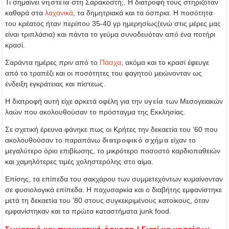
Τι σημαίνει
νηστεία
στη Σαρακοστή;. Η διατροφή τους στηριζόταν
καθαρά στα
λαχανικά
, τα δημητριακά και τα όσπρια. Η ποσότητα
του κρέατος ήταν περίπου 35-40 γρ ημερησίως(ενώ στις μέρες μας
είναι τριπλάσια) και πάντα το γεύμα συνοδευόταν από ένα ποτήρι
κρασί.
Σαράντα ημέρες πριν από το
Πάσχα
, ακόμα και το κρασί έφευγε
από το τραπέζι και οι ποσότητες του φαγητού μειώνονταν ως
ένδειξη εγκράτειας και πίστεως.
Η διατροφή αυτή είχε αρκετά οφέλη για την
υγεία
των Μεσογειακών
λαών που ακολουθούσαν το πρόσταγμα της Εκκλησίας.
Σε σχετική έρευνα φάνηκε πως οι Κρήτες την δεκαετία του ‘60 που
ακολουθούσαν το παραπάνω
διατροφικό σχήμα
είχαν το
μεγαλύτερο όριο επιβίωσης, το μικρότερο ποσοστό καρδιοπαθειών
και χαμηλότερες τιμές χοληστερόλης στο αίμα.
Επίσης, τα επίπεδα του σακχάρου των συμμετεχόντων κυμαίνονταν
σε φυσιολογικά επίπεδα. Η παχυσαρκία και ο διαβήτης εμφανίστηκε
μετά τη δεκαετία του ’80 στους συγκεκριμένους κατοίκους, όταν
εμφανίστηκαν και τα πρώτα καταστήματα junk food.