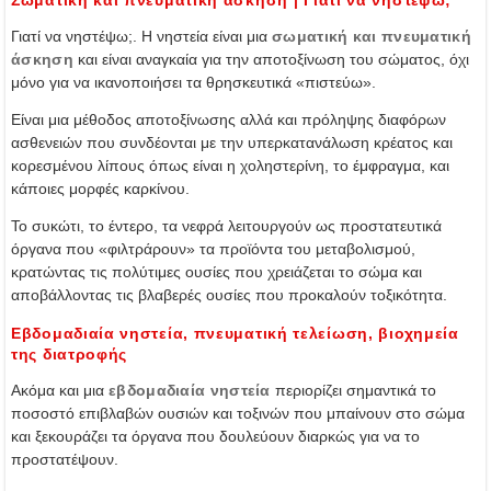
Σωματική και πνευματική άσκηση | Γιατί να νηστέψω;
Γιατί να νηστέψω;. Η νηστεία είναι μια
σωματική και πνευματική
άσκηση
και είναι αναγκαία για την αποτοξίνωση του σώματος, όχι
μόνο για να ικανοποιήσει τα θρησκευτικά «πιστεύω».
Είναι μια μέθοδος αποτοξίνωσης αλλά και πρόληψης διαφόρων
ασθενειών που συνδέονται με την υπερκατανάλωση κρέατος και
κορεσμένου λίπους όπως είναι η χοληστερίνη, το έμφραγμα, και
κάποιες μορφές καρκίνου.
Το συκώτι, το έντερο, τα νεφρά λειτουργούν ως προστατευτικά
όργανα που «φιλτράρουν» τα προϊόντα του μεταβολισμού,
κρατώντας τις πολύτιμες ουσίες που χρειάζεται το σώμα και
αποβάλλοντας τις βλαβερές ουσίες που προκαλούν τοξικότητα.
Εβδομαδιαία νηστεία, πνευματική τελείωση, βιοχημεία
της διατροφής
Ακόμα και μια
εβδομαδιαία νηστεία
περιορίζει σημαντικά το
ποσοστό επιβλαβών ουσιών και τοξινών που μπαίνουν στο σώμα
και ξεκουράζει τα όργανα που δουλεύουν διαρκώς για να το
προστατέψουν.