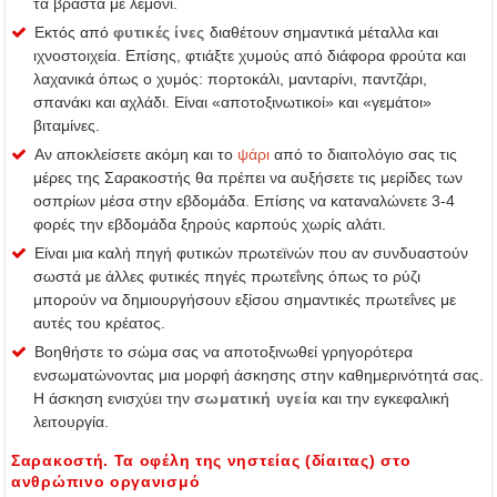
τα βραστά με λεμόνι.
Εκτός από
φυτικές ίνες
διαθέτουν σημαντικά μέταλλα και
ιχνοστοιχεία. Επίσης, φτιάξτε χυμούς από διάφορα φρούτα και
λαχανικά όπως ο χυμός: πορτοκάλι, μανταρίνι, παντζάρι,
σπανάκι και αχλάδι. Είναι «αποτοξινωτικοί» και «γεμάτοι»
βιταμίνες.
Αν αποκλείσετε ακόμη και το
ψάρι
από το διαιτολόγιο σας τις
μέρες της Σαρακοστής θα πρέπει να αυξήσετε τις μερίδες των
οσπρίων μέσα στην εβδομάδα. Επίσης να καταναλώνετε 3-4
φορές την εβδομάδα ξηρούς καρπούς χωρίς αλάτι.
Είναι μια καλή πηγή φυτικών πρωτεϊνών που αν συνδυαστούν
σωστά με άλλες φυτικές πηγές πρωτεΐνης όπως το ρύζι
μπορούν να δημιουργήσουν εξίσου σημαντικές πρωτεΐνες με
αυτές του κρέατος.
Βοηθήστε το σώμα σας να αποτοξινωθεί γρηγορότερα
ενσωματώνοντας μια μορφή άσκησης στην καθημερινότητά σας.
Η άσκηση ενισχύει την
σωματική υγεία
και την εγκεφαλική
λειτουργία.
Σαρακοστή. Τα οφέλη της νηστείας (δίαιτας) στο
ανθρώπινο οργανισμό