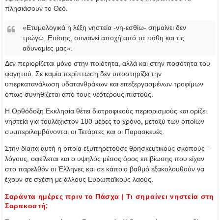
πλησιάσουν το Θεό.
«Ετυμολογικά η λέξη νηστεία -νη-εσθίω- σημαίνει δεν
τρώγω. Επίσης, συναινεί αποχή από τα πάθη και τις
αδυναμίες μας».
Δεν περιορίζεται μόνο στην ποιότητα, αλλά και στην ποσότητα του
φαγητού. Σε καμία περίπτωση δεν υποστηρίζει την
υπερκατανάλωση υδατανθράκων και επεξεργασμένων τροφίμων
όπως συνηθίζεται από τους νεότερους πιστούς.
Η Ορθόδοξη Εκκλησία θέτει διατροφικούς περιορισμούς και ορίζει
νηστεία για τουλάχιστον 180 μέρες το χρόνο, μεταξύ των οποίων
συμπεριλαμβάνονται οι Τετάρτες και οι Παρασκευές.
Στην δίαιτα αυτή η οποία εξυπηρετούσε θρησκευτικούς σκοπούς –
λόγους, οφείλεται και ο υψηλός μέσος όρος επιβίωσης που είχαν
στο παρελθόν οι Έλληνες και σε κάποιο βαθμό εξακολουθούν να
έχουν σε σχέση με άλλους Ευρωπαϊκούς λαούς.
Σαράντα ημέρες πριν το Πάσχα | Τι σημαίνει νηστεία στη
Σαρακοστή;