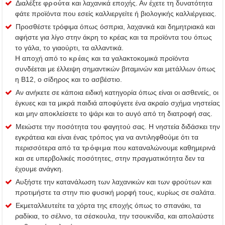
Διαλέξτε
φρούτα
και λαχανικά εποχής. Αν έχετε τη δυνατότητα
φάτε προϊόντα που εσείς καλλιεργείτε ή βιολογικής καλλιέργειας.
Προσθέστε τρόφιμα όπως όσπρια, λαχανικά και δημητριακά και
αφήστε για λίγο στην άκρη το κρέας και τα προϊόντα του όπως
το γάλα, το γιαούρτι, τα αλλαντικά.
Η αποχή από το
κρέας
και τα γαλακτοκομικά προϊόντα
συνδέεται με έλλειψη σημαντικών βιταμινών και μετάλλων όπως
η Β12, ο σίδηρος και το ασβέστιο.
Αν ανήκετε σε κάποια ειδική κατηγορία όπως είναι οι ασθενείς, οι
έγκυες και τα μικρά παιδιά αποφύγετε ένα ακραίο σχήμα νηστείας
και μην αποκλείσετε το ψάρι και το αυγό από τη διατροφή σας.
Μειώστε την ποσότητα του φαγητού σας. Η νηστεία διδάσκει την
εγκράτεια και είναι ένας τρόπος για να αντιληφθούμε ότι τα
περισσότερα από τα
τρόφιμα
που καταναλώνουμε καθημερινά
και σε υπερβολικές ποσότητες, στην πραγματικότητα δεν τα
έχουμε ανάγκη.
Αυξήστε την κατανάλωση των λαχανικών και των φρούτων και
προτιμήστε τα στην πιο φυσική μορφή τους, κυρίως σε σαλάτα.
Εκμεταλλευτείτε τα χόρτα της εποχής όπως το σπανάκι, τα
ραδίκια, το σέλινο, τα σέσκουλα, την τσουκνίδα, και απολαύστε