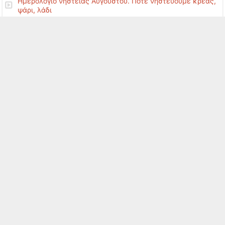
Ημερολόγιο νηστείας Αυγούστου. Πότε νηστεύουμε κρέας,
ψάρι, λάδι
Ψάρια Αυγούστου. Φρέσκα είδη ιχθυοπωλείου – αλιεύματα
τον Αύγουστο
Helppost · Top Επιλογές
Ώρες Κοινής Ησυχίας
Θερμοπληξία και ηλίαση
Πως αγοράζουμε καλοκαιρινά φρούτα
Ανεμολόγιο – Ονομασία ανέμων
Δροσιά χωρίς κλιματιστικό