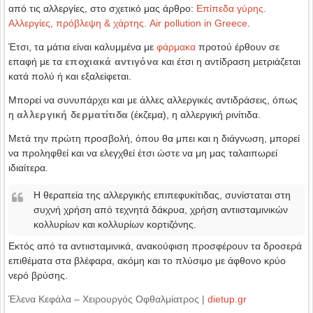
από τις αλλεργίες, στο σχετικό μας άρθρο:
Επίπεδα γύρης.
Αλλεργίες, πρόβλεψη & χάρτης. Air pollution in Greece
.
Έτσι, τα μάτια είναι καλυμμένα με
φάρμακα
προτού έρθουν σε
επαφή με τα
εποχιακά αντιγόνα
και έτσι η αντίδραση μετριάζεται
κατά πολύ ή και εξαλείφεται.
Μπορεί να συνυπάρχει και με άλλες αλλεργικές αντιδράσεις, όπως
η
αλλεργική δερματίτιδα
(έκζεμα), η αλλεργική ρινίτιδα.
Μετά την πρώτη προσβολή, όπου θα μπει και η διάγνωση, μπορεί
να προληφθεί και να ελεγχθεί έτσι ώστε να μη μας ταλαιπωρεί
ιδιαίτερα.
Η θεραπεία της αλλεργικής επιπεφυκίτιδας, συνίσταται στη
συχνή χρήση από τεχνητά δάκρυα, χρήση αντιισταμινικών
κολλυρίων και κολλυρίων κορτιζόνης.
Εκτός από τα αντιισταμινικά, ανακούφιση προσφέρουν τα δροσερά
επιθέματα στα βλέφαρα, ακόμη και το πλύσιμο με άφθονο κρύο
νερό βρύσης.
Έλενα Κεφάλα – Χειρουργός Οφθαλμίατρος |
dietup.gr