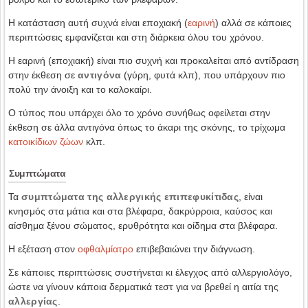
Η κατάσταση αυτή συχνά είναι εποχιακή (
εαρινή
) αλλά σε κάποιες
περιπτώσεις εμφανίζεται και στη διάρκεια όλου του χρόνου.
Η εαρινή (εποχιακή) είναι πιο συχνή και προκαλείται από αντίδραση
στην έκθεση σε
αντιγόνα
(γύρη, φυτά κλπ), που υπάρχουν πιο
πολύ την άνοιξη και το καλοκαίρι.
Ο τύπος που υπάρχει όλο το χρόνο συνήθως οφείλεται στην
έκθεση σε άλλα αντιγόνα όπως το άκαρι της σκόνης, το τρίχωμα
κατοικίδιων ζώων
κλπ.
Συμπτώματα
Τα
συμπτώματα της αλλεργικής επιπεφυκίτιδας
, είναι
κνησμός στα μάτια και στα βλέφαρα, δακρύρροια, καύσος και
αίσθημα ξένου σώματος, ερυθρότητα και οίδημα στα βλέφαρα.
Η εξέταση στον
οφθαλμίατρο
επιβεβαιώνει την διάγνωση.
Σε κάποιες περιπτώσεις συστήνεται κι έλεγχος από αλλεργιολόγο,
ώστε να γίνουν κάποια δερματικά τεστ για να βρεθεί η αιτία της
αλλεργίας
.