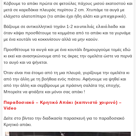
Κόβουμε το απάκι πρώτα σε φετούλες πάχους μισού εκατοστού και
μετά σε καρεδάκια πλευράς περίπου 2 cm. Χτυπάμε τα αυγά με
ελάχιστο αλατοπίπερο (το απάκι έχει ήδη αλάτι και
μπαχαρικά
).
Βάζουμε σε αντικολλητικό τηγάνι 1-2
κουταλιές ελαιόλαδο
και
όταν κάψει προσθέτουμε τα κομμάτια από το απάκι και τα γυρνάμε
με ένα κουτάλι να κοκκινίσουν αλλά να μην καούν.
Προσθέτουμε τα
αυγά
και με ένα κουτάλι δημιουργούμε τομές εδώ
κι εκεί και ανασηκώνουμε από τις άκρες την ομελέτα ώστε να περνά
το αυγό και να ψήνεται.
Όταν είναι πια έτοιμο από τη μια πλευρά, γυρίζουμε την ομελέτα κι
από την άλλη με τη βοήθεια ενός πιάτου. Αφήνουμε να ψηθεί και
από την άλλη και σερβίρουμε με πράσινη σαλάτα της εποχής.
Μπορείτε να φτιάξετε και μόνοι σας απάκι !
Παραδοσιακό – Κρητικό Απάκι (καπνιστό χοιρινό) –
Video
Δείτε στο βίντεο την διαδικασία παρασκευή για το παραδοσιακό
Κρητικό απάκι.