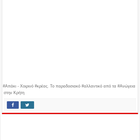
#Απάκι - Χοιρινό #κρέας. Το παραδοσιακό #αλλαντικό από τα #Ανώγεια
στην Κρήτη