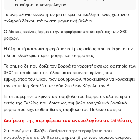
επινόησε το «ανεμολόγιο».
Το ανεμολόγιο εκείνο ήταν μια στερεή επικόλληση ενός χάρτινου
σκληρού δίσκου πάνω στη μαγνητική βελόνα.
Ο δίσκος εκείνος έφερε στην περιφέρεια υποδιαιρέσεις των 360
μοιρών.
Η όλη αυτή κατασκευή φερόταν επί μιας ακίδας που επέτρεπε την
πλήρη ελευθερία περιστροφής και ισορροπίας.
Το σημείο δε που όριζε τον Βορρά το χαρακτήρισε ως αφετηρία των
360° το οποίο και το στόλισε με απεικόνιση κρίνου, του
εμβλήματος του Οίκου των Βουρβόνων, προκειμένου να κολακέψει
τον καπετίδη Βασιλέα των Δύο Σικελιών Κάρολο τον Β΄.
Έτσι παρέμεινε ο κρίνος ως σύμβολο του Βορρά σε όλα τα κράτη
εκτός της Γαλλίας που όρισε ως σύμβολο τον γαλλικό βασιλικό
ρόμβο που είχε υιοθετηθεί ως σύμβολο του Πολικού αστέρα.
Διαίρεση της περιφέρεια του ανεμολογίου σε 16 θέσεις
Στη συνέχεια ο Φλάβιο
διαίρεσε την περιφέρεια του
ανεμολογίου σε 16 θέσεις
σημεία (8 για τους κύριους ανέμους