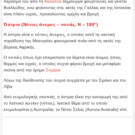
πέρασμά του από τη
θάλασσα
δημιουργεί φουρτούνες και γίνεται
θυελλώδης, ενώ φτάνοντας στις ακτές της Γαλλίας και της Ισπανίας
είναι πλέον υγρός, προκαλώντας ομίχλη και βροχή.
Όστρια (Νότιος άνεμος – νοτιάς, Ν – 180°)
Η όστρια είναι ο
νότιος άνεμος
, ο οποίος κατά τη ναυτική
παράδοση της Μεσογείου φαινομενικά πνέει από τις ακτές της
βόρειας Αφρικής.
Ο
νοτιάς
όπως έχει επικρατήσει να λέγεται είναι άνεμος ήπιος,
θερμός και υγρός, ο οποίος συχνά φέρνει βροχή και μεταφέρει
σκόνη από την έρημο
Σαχάρα
.
Λόγω της διεύθυνσής του συχνά συγχέεται με τον Σιρόκο και τον
Λίβα.
Από ετυμολογικής σκοπιάς, η όστρια έλκει την καταγωγή της από
το λατινικό
auster
(νότιος), λεκτικό θέμα από το οποίο
ετυμολογείται η Αυστραλία, το Νότιο Σέλας (Aurora Australis) κλπ.