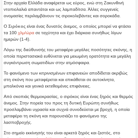
Στην αρχαία Ελλάδα αναφέρεται ως εύρος, ενώ στη Ζακυνθινή
ντοπιολαλιά απαντάται και ως λαμπαδίτσα. Άλλες συγγενείς
ονομασίες περιλαμβάνουν τις σιροκολεβάντες και σοροκάδα.
Ο
Σιρόκος
είναι ένας δυνατός άνεμος, ο οποίος μπορεί να φτάσει
τα 100
χλμ/ώρα
σε ταχύτητα και έχει διάρκεια συνήθως λίγων
ημερών (1-4).
Λόγω της διεύθυνσής του μεταφέρει μεγάλες ποσότητες σκόνης, η
οποία περιστασιακά ευθύνεται για μειωμένη ορατότητα και μεγάλη
συγκέντρωση σωματιδίων στην ατμόσφαιρα.
Το φαινόμενο των κιτρινισμένων επιφανειών αποδίδεται ακριβώς
στη σκόνη που μεταφέρεται και επικάθεται σε αυτοκίνητα,
μπαλκόνια και γενικά εκτεθειμένες επιφάνειες.
Από σκοπιάς θερμοκρασίας, ο σιρόκος είναι ένας ξηρός και θερμός
άνεμος. Στην πορεία του προς τη δυτική Ευρώπη συνήθως
προσλαμβάνει υγρασία και συχνά συνοδεύεται με βροχή, η οποία
μεταφέρει τη σκόνη και παρουσιάζει το φαινόμενο της
λασποβροχής.
Στο σημείο εκκίνησής του είναι αρκετά ξηρός και ζεστός, στο