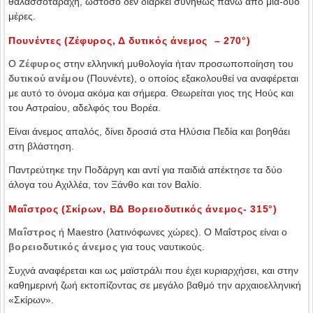
θαλασσοταραχή, ωστόσο δεν διαρκεί συνήθως πάνω από μία-δυο
μέρες.
Πουνέντες (Ζέφυρος, Δ δυτικός άνεμος – 270°)
Ο
Ζέφυρος
στην ελληνική μυθολογία ήταν προσωποποίηση του
δυτικού ανέμου
(Πουνέντε), ο οποίος εξακολουθεί να αναφέρεται
με αυτό το όνομα ακόμα και σήμερα. Θεωρείται γιος της Ηούς και
του Αστραίου, αδελφός του Βορέα.
Είναι άνεμος απαλός, δίνει δροσιά στα Ηλύσια Πεδία και βοηθάει
στη βλάστηση.
Παντρεύτηκε την Ποδάργη και αντί για παιδιά απέκτησε τα δύο
άλογα του Αχιλλέα, τον Ξάνθο και τον Βαλίο.
Μαΐστρος (Σκίρων, ΒΔ Βορειοδυτικός άνεμος- 315°)
Μαΐστρος
ή Maestro (λατινόφωνες χώρες). Ο Μαΐστρος είναι ο
βορειοδυτικός άνεμος
για τους ναυτικούς.
Συχνά αναφέρεται και ως μαϊστράλι που έχει κυριαρχήσει, και στην
καθημερινή ζωή εκτοπίζοντας σε μεγάλο βαθμό την αρχαιοελληνική
«Σκίρων».