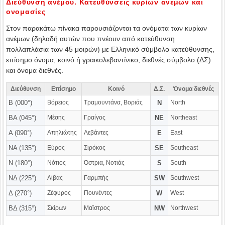
Διεύθυνση ανέμου. Κατευθύνσεις κυρίων ανέμων και
ονομασίες
Στον παρακάτω πίνακα παρουσιάζονται τα ονόματα των κυρίων
ανέμων (δηλαδή αυτών που πνέουν από κατεύθυνση
πολλαπλάσια των 45 μοιρών) με Ελληνικό σύμβολο κατεύθυνσης,
επίσημο όνομα, κοινό ή γραικολεβαντίνικο, διεθνές σύμβολο (ΔΣ)
και όνομα διεθνές.
Διεύθυνση
Επίσημο
Κοινό
Δ.Σ.
Όνομα διεθνές
Β (000°)
Βόρειος
Τραμουντάνα, Βοριάς
N
North
ΒΑ (045°)
Μέσης
Γραίγος
NE
Northeast
Α (090°)
Απηλιώτης
Λεβάντες
E
East
ΝΑ (135°)
Εύρος
Σιρόκος
SE
Southeast
Ν (180°)
Νότιος
Όστρια, Νοτιάς
S
South
ΝΔ (225°)
Λίβας
Γαρμπής
SW
Southwest
Δ (270°)
Ζέφυρος
Πουνέντες
W
West
ΒΔ (315°)
Σκίρων
Μαϊστρος
NW
Northwest