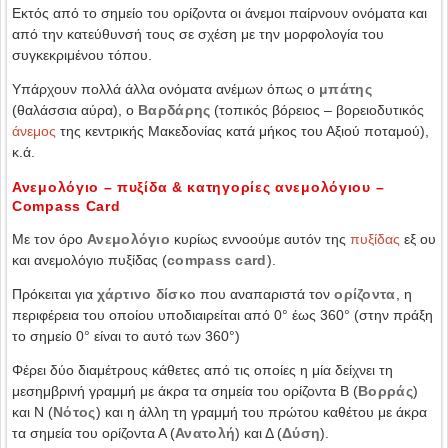
Εκτός από το σημείο του ορίζοντα οι άνεμοι παίρνουν ονόματα και
από την κατεύθυνσή τους σε σχέση με την μορφολογία του
συγκεκριμένου τόπου.
Υπάρχουν πολλά άλλα ονόματα ανέμων όπως ο
μπάτης
(θαλάσσια αύρα), ο
Βαρδάρης
(τοπικός βόρειος – βορειοδυτικός
άνεμος
της κεντρικής Μακεδονίας κατά μήκος του Αξιού ποταμού),
κ.ά.
Ανεμολόγιο – πυξίδα & κατηγορίες ανεμολόγιου –
Compass Card
Με τον όρο
Ανεμολόγιο
κυρίως εννοούμε αυτόν της
πυξίδας
εξ ου
και ανεμολόγιο πυξίδας (
compass card
).
Πρόκειται για
χάρτινο δίσκο
που αναπαριστά τον
ορίζοντα
, η
περιφέρεια του οποίου υποδιαιρείται από 0° έως 360° (στην πράξη
το σημείο 0° είναι το αυτό των 360°)
Φέρει δύο διαμέτρους κάθετες από τις οποίες η μία δείχνει τη
μεσημβρινή γραμμή με άκρα τα σημεία του ορίζοντα Β (
Βορράς
)
και Ν (
Νότος
) και η άλλη τη γραμμή του πρώτου καθέτου με άκρα
τα σημεία του ορίζοντα Α (
Ανατολή
) και Δ (
Δύση
).