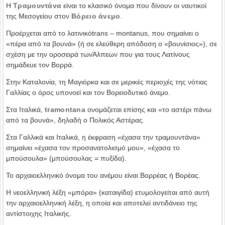
Η
Τραμουντάνα
είναι το κλασικό όνομα που δίνουν οι ναυτικοί
της Μεσογείου στον
Βόρειο άνεμο
.
Προέρχεται από το λατινικόtrans – montanus, που σημαίνει ο
«πέρα από τα βουνά» (ή σε ελεύθερη απόδοση ο «βουνίσιος»), σε
σχέση με την οροσειρά τωνΆλπεων που για τους Λατίνους
σημάδευε τον Βορρά.
Στην Καταλονία, τη Μαγιόρκα και σε μερικές περιοχές της νότιας
Γαλλίας ο όρος υπονοεί και τον Βορειοδυτικό άνεμο.
Στα Ιταλικά,
tramontana
ονομάζεται επίσης και «το αστέρι πάνω
από τα βουνά», δηλαδή ο Πολικός Αστέρας.
Στα Γαλλικά και Ιταλικά, η έκφραση «έχασα την τραμουντάνα»
σημαίνει «έχασα τον προσανατολισμό μου», «έχασα το
μπούσουλα» (μπούσουλας = πυξίδα).
Το αρχαιοελληνικό όνομα του ανέμου είναι Βορρέας ή Βορέας.
Η νεοελληνική λέξη «μπόρα» (καταιγίδα) ετυμολογείται από αυτή
την αρχαιοελληνική λέξη, η οποία και αποτελεί αντιδάνειο της
αντίστοιχης Ιταλικής.