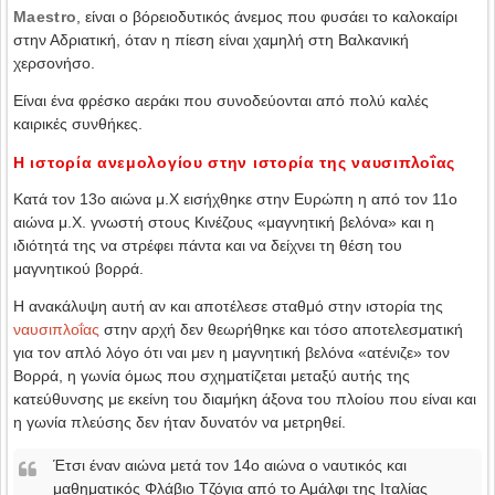
Maestro
, είναι ο βόρειοδυτικός άνεμος που φυσάει το καλοκαίρι
στην Αδριατική, όταν η πίεση είναι χαμηλή στη Βαλκανική
χερσονήσο.
Είναι ένα φρέσκο αεράκι που συνοδεύονται από πολύ καλές
καιρικές συνθήκες.
H ιστορία ανεμολογίου στην ιστορία της ναυσιπλοΐας
Κατά τον 13ο αιώνα μ.Χ εισήχθηκε στην Ευρώπη η από τον 11ο
αιώνα μ.Χ. γνωστή στους Κινέζους «μαγνητική βελόνα» και η
ιδιότητά της να στρέφει πάντα και να δείχνει τη θέση του
μαγνητικού βορρά.
Η ανακάλυψη αυτή αν και αποτέλεσε σταθμό στην ιστορία της
ναυσιπλοΐας
στην αρχή δεν θεωρήθηκε και τόσο αποτελεσματική
για τον απλό λόγο ότι ναι μεν η μαγνητική βελόνα «ατένιζε» τον
Βορρά, η γωνία όμως που σχηματίζεται μεταξύ αυτής της
κατεύθυνσης με εκείνη του διαμήκη άξονα του πλοίου που είναι και
η γωνία πλεύσης δεν ήταν δυνατόν να μετρηθεί.
Έτσι έναν αιώνα μετά τον 14ο αιώνα ο ναυτικός και
μαθηματικός Φλάβιο Τζόγια από το Αμάλφι της Ιταλίας