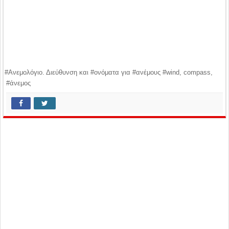
#Ανεμολόγιο. Διεύθυνση και #ονόματα για #ανέμους #wind, compass,
#άνεμος