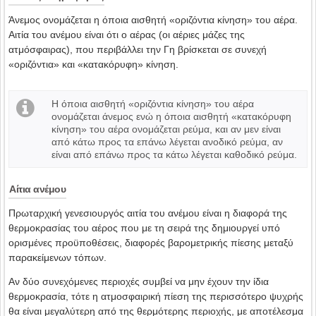
Άνεμος ονομάζεται η όποια αισθητή «οριζόντια κίνηση» του αέρα.
Αιτία του ανέμου είναι ότι ο αέρας (οι αέριες μάζες της
ατμόσφαιρας), που περιβάλλει την Γη βρίσκεται σε συνεχή
«οριζόντια» και «κατακόρυφη» κίνηση.
Η όποια αισθητή «οριζόντια κίνηση» του αέρα
ονομάζεται άνεμος ενώ η όποια αισθητή «κατακόρυφη
κίνηση» του αέρα ονομάζεται ρεύμα, και αν μεν είναι
από κάτω προς τα επάνω λέγεται ανοδικό ρεύμα, αν
είναι από επάνω προς τα κάτω λέγεται καθοδικό ρεύμα.
Αίτια ανέμου
Πρωταρχική γενεσιουργός αιτία του ανέμου είναι η διαφορά της
θερμοκρασίας του αέρος που με τη σειρά της δημιουργεί υπό
ορισμένες προϋποθέσεις, διαφορές βαρομετρικής πίεσης μεταξύ
παρακείμενων τόπων.
Αν δύο συνεχόμενες περιοχές συμβεί να μην έχουν την ίδια
θερμοκρασία, τότε η ατμοσφαιρική πίεση της περισσότερο ψυχρής
θα είναι μεγαλύτερη από της θερμότερης περιοχής, με αποτέλεσμα