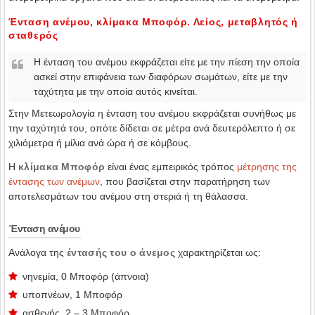
Ένταση ανέμου, κλίμακα Μποφόρ. Λείος, μεταβλητός ή
σταθερός
Η ένταση του ανέμου εκφράζεται είτε με την πίεση την οποία
ασκεί στην επιφάνεια των διαφόρων σωμάτων, είτε με την
ταχύτητα με την οποία αυτός κινείται.
Στην Μετεωρολογία η ένταση του ανέμου εκφράζεται συνήθως με
την ταχύτητά του, οπότε δίδεται σε μέτρα ανά δευτερόλεπτο ή σε
χιλιόμετρα ή μίλια ανά ώρα ή σε κόμβους.
Η
κλίμακα Μποφόρ
είναι ένας εμπειρικός τρόπος
μέτρησης της
έντασης των ανέμων
, που βασίζεται στην παρατήρηση των
αποτελεσμάτων του ανέμου στη στεριά ή τη θάλασσα.
Ένταση ανέμου
Ανάλογα της
έντασής του ο άνεμος
χαρακτηρίζεται ως:
νηνεμία, 0 Μποφόρ (άπνοια)
υποπνέων, 1 Μποφόρ
ασθενής, 2 – 3 Μποφόρ