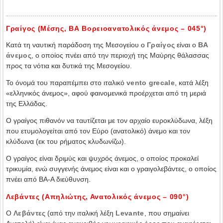
Γραίγος (Μέσης, ΒΑ Βορειοανατολικός άνεμος – 045°)
Κατά τη ναυτική παράδοση της Μεσογείου ο
Γραίγος
είναι ο
ΒΑ
άνεμος
, ο οποίος πνέει από την περιοχή της Μαύρης θάλασσας
προς τα νότια και δυτικά της Μεσογείου.
Το όνομά του παραπέμπει στο ιταλικό
vento grecale
, κατά λέξη
«ελληνικός άνεμος», αφού φαινομενικά προέρχεται από τη μεριά
της Ελλάδας.
Ο γραίγος πιθανόν να ταυτίζεται με τον αρχαίο ευροκλύδωνα, λέξη
που ετυμολογείται από τον Εύρο (ανατολικό) άνεμο και τον
κλύδωνα (εκ του ρήματος κλυδωνίζω).
Ο γραίγος είναι δριμύς και ψυχρός άνεμος, ο οποίος προκαλεί
τρικυμία, ενώ συγγενής άνεμος είναι και ο γραιγολεβάντες, ο οποίος
πνέει από ΒΑ-Α διεύθυνση.
Λεβάντες (Απηλιώτης, Ανατολικός άνεμος – 090°)
Ο
Λεβάντες
(από την ιταλική λέξη
Levante
, που σημαίνει