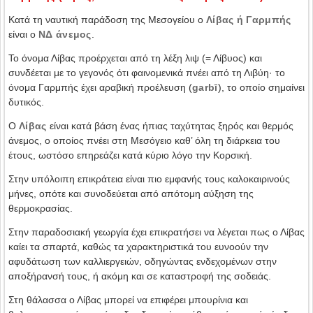
Κατά τη ναυτική παράδοση της Μεσογείου ο
Λίβας ή Γαρμπής
είναι ο
ΝΔ άνεμος
.
Το όνομα Λίβας προέρχεται από τη λέξη λιψ (= Λίβυος) και
συνδέεται με το γεγονός ότι φαινομενικά πνέει από τη Λιβύη· το
όνομα Γαρμπής έχει αραβική προέλευση (
garbī
), το οποίο σημαίνει
δυτικός.
Ο
Λίβας
είναι κατά βάση ένας ήπιας ταχύτητας ξηρός και θερμός
άνεμος, ο οποίος πνέει στη Μεσόγειο καθ’ όλη τη διάρκεια του
έτους, ωστόσο επηρεάζει κατά κύριο λόγο την Κορσική.
Στην υπόλοιπη επικράτεια είναι πιο εμφανής τους καλοκαιρινούς
μήνες, οπότε και συνοδεύεται από απότομη αύξηση της
θερμοκρασίας.
Στην παραδοσιακή γεωργία έχει επικρατήσει να λέγεται πως ο Λίβας
καίει τα σπαρτά, καθώς τα χαρακτηριστικά του ευνοούν την
αφυδάτωση των καλλιεργειών, οδηγώντας ενδεχομένων στην
αποξήρανσή τους, ή ακόμη και σε καταστροφή της σοδειάς.
Στη θάλασσα ο Λίβας μπορεί να επιφέρει μπουρίνια και