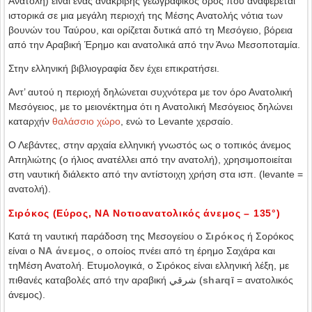
Ανατολή) είναι ένας ανακριβής γεωγραφικός όρος που αναφέρεται
ιστορικά σε μια μεγάλη περιοχή της Μέσης Ανατολής νότια των
βουνών του Ταύρου, και ορίζεται δυτικά από τη Μεσόγειο, βόρεια
από την Αραβική Έρημο και ανατολικά από την Άνω Μεσοποταμία.
Στην ελληνική βιβλιογραφία δεν έχει επικρατήσει.
Αντ’ αυτού η περιοχή δηλώνεται συχνότερα με τον όρο Ανατολική
Μεσόγειος, με το μειονέκτημα ότι η Ανατολική Μεσόγειος δηλώνει
καταρχήν
θαλάσσιο χώρο
, ενώ το Levante χερσαίο.
Ο Λεβάντες, στην αρχαία ελληνική γνωστός ως ο τοπικός άνεμος
Απηλιώτης (ο ήλιος ανατέλλει από την ανατολή), χρησιμοποιείται
στη ναυτική διάλεκτο από την αντίστοιχη χρήση στα ισπ. (levante =
ανατολή).
Σιρόκος (Εύρος, ΝΑ Νοτιοανατολικός άνεμος – 135°)
Κατά τη ναυτική παράδοση της Μεσογείου ο
Σιρόκος
ή Σορόκος
είναι ο
ΝΑ άνεμος
, ο οποίος πνέει από τη έρημο Σαχάρα και
τηΜέση Ανατολή. Ετυμολογικά, ο Σιρόκος είναι ελληνική λέξη, με
πιθανές καταβολές από την αραβική شرقي (
sharqī
= ανατολικός
άνεμος).