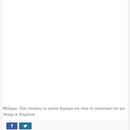
#Βάψιμο. Πώς επιλέγω το σωστό #χρώμα και ποια τα συστατικά του για
#τοίχο & #ταράτσα