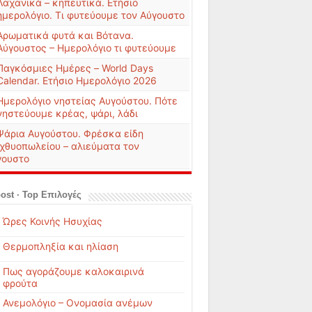
Λαχανικά – κηπευτικά. Ετήσιο
ημερολόγιο. Τι φυτεύουμε τον Αύγουστο
Αρωματικά φυτά και Βότανα.
Αύγουστος – Ημερολόγιο τι φυτεύουμε
Παγκόσμιες Ημέρες – World Days
Calendar. Ετήσιο Ημερολόγιο 2026
Ημερολόγιο νηστείας Αυγούστου. Πότε
νηστεύουμε κρέας, ψάρι, λάδι
Ψάρια Αυγούστου. Φρέσκα είδη
ιχθυοπωλείου – αλιεύματα τον
γουστο
ost · Top Επιλογές
Ώρες Κοινής Ησυχίας
Θερμοπληξία και ηλίαση
Πως αγοράζουμε καλοκαιρινά
φρούτα
Ανεμολόγιο – Ονομασία ανέμων