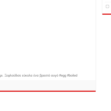
ρι. Ξεφλούδισε εύκολα ένα βραστό αυγό #egg #boiled