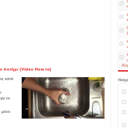
Αύ
α ποτήρι (Video How to)
ις κατά
Helpp
υ
γει το
ι μόνο