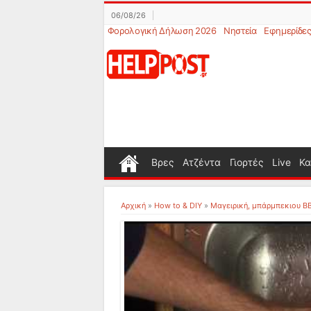
06/08/26
Φορολογική Δήλωση 2026
Νηστεία
Εφημερίδε
Βρες
Ατζέντα
Γιορτές
Live
Κα
Αρχική
»
How to & DIY
»
Μαγειρική, μπάρμπεκιου B