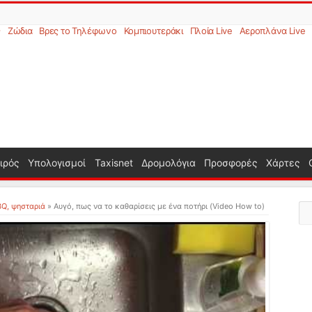
ς
Ζώδια
Βρες το Τηλέφωνο
Κομπιουτεράκι
Πλοία Live
Αεροπλάνα Live
ιρός
Υπολογισμοί
Taxisnet
Δρομολόγια
Προσφορές
Χάρτες
BQ, ψησταριά
»
Αυγό, πως να το καθαρίσεις με ένα ποτήρι (Video How to)