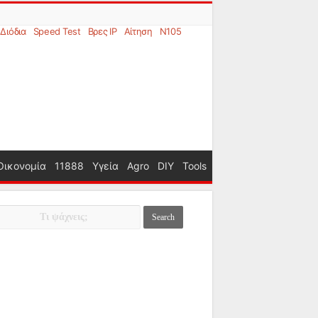
Διόδια
Speed Test
Βρες IP
Αίτηση
N105
Οικονομία
11888
Υγεία
Agro
DIY
Tools