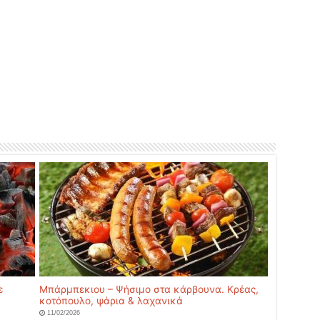
ε
Μπάρμπεκιου – Ψήσιμο στα κάρβουνα. Κρέας,
κοτόπουλο, ψάρια & λαχανικά
11/02/2026