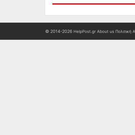
© 2014-2026
HelpPost.gr
About us
Πολιτική 