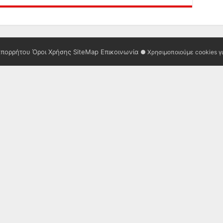
Απορρήτου
Όροι Χρήσης
SiteMap
Επικοινωνία
● Χρησιμοποιούμε cookies γ