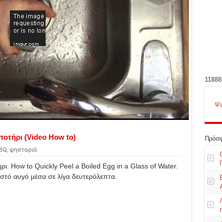
11888
Ψ
ποτήρι (Video How to)
Πρόσφ
BQ, ψησταριά
ρι. How to Quickly Peel a Boiled Egg in a Glass of Water.
στό αυγό μέσα σε λίγα δευτερόλεπτα.