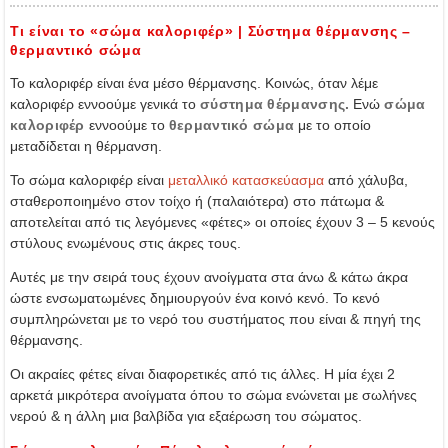
Τι είναι το «σώμα καλοριφέρ» | Σύστημα θέρμανσης –
θερμαντικό σώμα
Το καλοριφέρ είναι ένα μέσο θέρμανσης. Κοινώς, όταν λέμε
καλοριφέρ εννοούμε γενικά το
σύστημα θέρμανσης.
Ενώ
σώμα
καλοριφέρ
εννοούμε το
θερμαντικό σώμα
με το οποίο
μεταδίδεται η θέρμανση.
Το σώμα καλοριφέρ είναι
μεταλλικό κατασκεύασμα
από χάλυβα,
σταθεροποιημένο στον τοίχο ή (παλαιότερα) στο πάτωμα &
αποτελείται από τις λεγόμενες «φέτες» οι οποίες έχουν 3 – 5 κενούς
στύλους ενωμένους στις άκρες τους.
Αυτές με την σειρά τους έχουν ανοίγματα στα άνω & κάτω άκρα
ώστε ενσωματωμένες δημιουργούν ένα κοινό κενό. Το κενό
συμπληρώνεται με το νερό του συστήματος που είναι & πηγή της
θέρμανσης.
Οι ακραίες φέτες είναι διαφορετικές από τις άλλες. Η μία έχει 2
αρκετά μικρότερα ανοίγματα όπου το σώμα ενώνεται με σωλήνες
νερού & η άλλη μια βαλβίδα για εξαέρωση του σώματος.