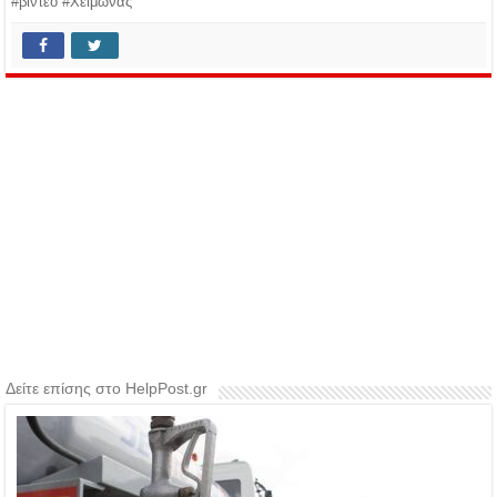
#βίντεο #Χειμώνας
Δείτε επίσης στο HelpPost.gr