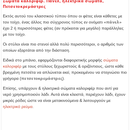
Σώματα καλοριφέρ. Πάνελ, ηλεκτρικά σώματα,
Πετσετοκρεμάστρες
Εκτός αυτού του κλασσικού τύπου όπου οι φέτες είναι κάθετες με
τον τοίχο, ένας άλλος πιο σύγχρονος τύπος εν ονόματι «
πάνελ
»
έχει 2 ή περισσότερες φέτες (αν πρόκειται για μεγάλο) παράλληλες
με τον τοίχο.
Οι στύλοι είναι πιο στενοί αλλά πολύ περισσότεροι, ο αριθμός των
οποίων εξαρτάται από την διάσταση.
Ειδικά στο μπάνιο, εφαρμόζονται διαφορετικής μορφής
σώματα
καλοριφέρ
με τους στύλους ξεχωριστούς & οριζόντιους, ώστε κάθε
βρεγμένη πετσέτα να απλώνεται εκεί, προκειμένου να στεγνώσει πιο
γρήγορα (
πετσετοκρεμάστρες
).
Επίσης, υπάρχουν & ηλεκτρικά σώματα καλοριφέρ που αντί για
νερό χρησιμοποιούν λάδι. Αυτά είναι κλειστά, περιέχουν λάδι, έχουν
μικρές ρόδες ώστε να είναι μετακινούμενα & λειτουργούν με
ηλεκτρικό ρεύμα
.