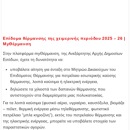
Επίδομα θέρμανσης της χειμερινής περιόδου 2025 – 26 |
MyΘέρμανση
Στην πλατφόρμα myΘέρμανση, της Ανεξάρτητης Αρχής Δημοσίων
Εσόδων, έχετε τη δυνατότητα να:
υποβάλετε αίτηση για ένταξη στο Μητρώο Δικαιούχων του
Επιδόματος Θέρμανσης για πετρέλαιο εσωτερικής καύσης
θέρμανσης, λοιπά καύσιμα ή ηλεκτρική ενέργεια,
δηλώσετε τα χιλιοστά των δαπανών θέρμανσης που
αντιστοιχούν στα διαμερίσματα μιας πολυκατοικίας.
Για τα λοιπά καύσιμα (φυσικό αέριο, υγραέριο, καυσόξυλα, βιομάζα
– πέλετ, θερμική ενέργεια μέσω τηλεθέρμανσης, φωτιστικό
πετρέλαιο “μπλε κηροζίνη”), εκτός του πετρελαίου θέρμανσης και
της ηλεκτρικής ενέργειας, μπορείτε να υποβάλετε στοιχεία των
παραστατικών αγορών.