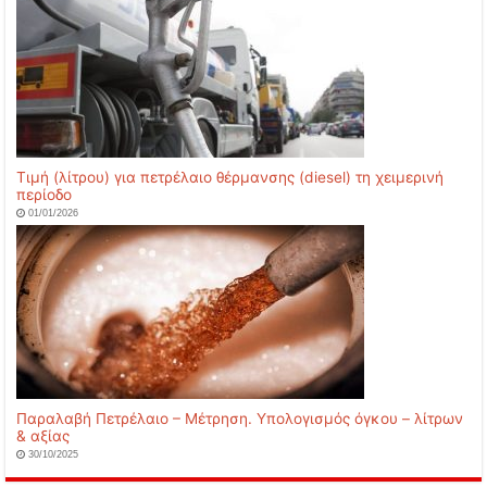
Τιμή (λίτρου) για πετρέλαιο θέρμανσης (diesel) τη χειμερινή
περίοδο
01/01/2026
Παραλαβή Πετρέλαιο – Μέτρηση. Υπολογισμός όγκου – λίτρων
& αξίας
30/10/2025