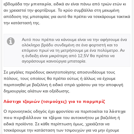
εβδομάδα την
μπαταρία
, ειδικά αν είναι πάνω από τριών ετών κι
αν χρειαστεί την φορτίζουμε. Το κρύο συμβάλλει στη μειωμένη
απόδοση της μπαταρίας για αυτό θα πρέπει να τσεκάρουμε τακτικά
την κατάστασή της.
Αυτό που πρέπει να κάνουμε είναι να την αφήσουμε ένα
ολόκληρο βράδυ συνδεμένη σε ένα φορτιστή και το
επόμενο πρωί να τη μετρήσουμε με ένα πολύμετρο. Αν
η ένδειξη είναι μικρότερη από 12,5V θα πρέπει να
αγοράσουμε καινούργια μπαταρία.
Σε μεγάλες περιόδους ακινητοποίησης αποσυνδέουμε τους
πόλους, τους οποίους θα πρέπει ούτως ή άλλως να έχουμε
περιποιηθεί με βαζελίνη ή ειδικό σπρέι γράσου για την αποφυγή
δημιουργίας αλάτων και οξείδωσης.
Λάστιχα τζαμιών (τσιμούχες) για το παρμπρίζ
Ο προνοητικός οδηγός έχει φροντίσει να περιποιείται τα
λάστιχα
που περιβάλλουν τα τζάμια
του αυτοκινήτου με βαζελίνη ή
ειδικά προϊόντα. Σε κάθε περίπτωση όμως, χρειάζεται να
τσεκάρουμε την κατάσταση των τσιμουχών για να μην έχουμε