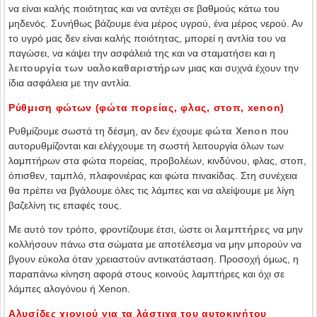
να είναι καλής ποιότητας και να αντέχει σε βαθμούς κάτω του
μηδενός. Συνήθως βάζουμε ένα μέρος υγρού, ένα μέρος νερού. Αν
το υγρό μας δεν είναι καλής ποιότητας, μπορεί η αντλία του να
παγώσει, να κάψει την ασφάλειά της και να σταματήσει και η
λειτουργία των υαλοκαθαριστήρων
μιας και συχνά έχουν την
ίδια ασφάλεια με την αντλία.
Ρύθμιση φώτων (φώτα πορείας, φλας, στοπ, xenon)
Ρυθμίζουμε σωστά τη δέσμη, αν δεν έχουμε
φώτα Xenon
που
αυτορυθμίζονται και ελέγχουμε τη σωστή λειτουργία όλων των
λαμπτήρων στα φώτα πορείας, προβολέων, κινδύνου, φλας, στοπ,
όπισθεν, ταμπλό, πλαφονιέρας και φώτα πινακίδας. Στη συνέχεια
θα πρέπει να βγάλουμε όλες τις λάμπες και να αλείψουμε με λίγη
βαζελίνη τις επαφές τους.
Με αυτό τον τρόπο, φροντίζουμε έτσι, ώστε οι
λαμπτήρες
να μην
κολλήσουν πάνω στα σώματα με αποτέλεσμα να μην μπορούν να
βγουν εύκολα όταν χρειαστούν αντικατάσταση. Προσοχή όμως, η
παραπάνω κίνηση αφορά στους κοινούς λαμπτήρες και όχι σε
λάμπες αλογόνου ή Xenon.
Αλυσίδες χιονιού για τα λάστιχα του αυτοκινήτου