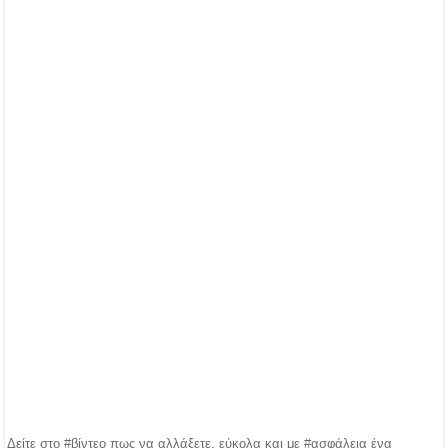
Δείτε στο #βίντεο πως να αλλάξετε, εύκολα και με #ασφάλεια ένα