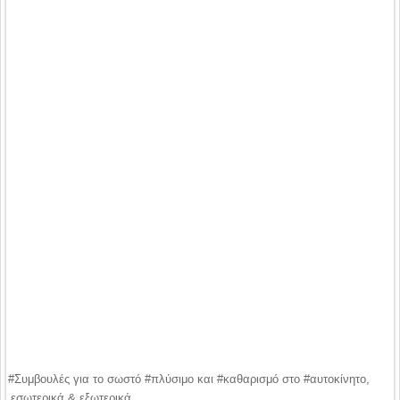
#Συμβουλές για το σωστό #πλύσιμο και #καθαρισμό στο #αυτοκίνητο,
εσωτερικά & εξωτερικά