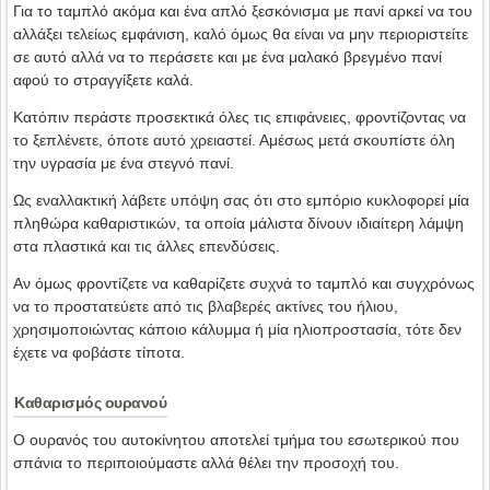
Για το ταμπλό ακόμα και ένα απλό ξεσκόνισμα με πανί αρκεί να του
αλλάξει τελείως εμφάνιση, καλό όμως θα είναι να μην περιοριστείτε
σε αυτό αλλά να το περάσετε και με ένα μαλακό βρεγμένο πανί
αφού το στραγγίξετε καλά.
Κατόπιν περάστε προσεκτικά όλες τις επιφάνειες, φροντίζοντας να
το ξεπλένετε, όποτε αυτό χρειαστεί. Αμέσως μετά σκουπίστε όλη
την υγρασία με ένα στεγνό πανί.
Ως εναλλακτική λάβετε υπόψη σας ότι στο εμπόριο κυκλοφορεί μία
πληθώρα καθαριστικών, τα οποία μάλιστα δίνουν ιδιαίτερη λάμψη
στα πλαστικά και τις άλλες επενδύσεις.
Αν όμως φροντίζετε να καθαρίζετε συχνά το ταμπλό και συγχρόνως
να το προστατεύετε από τις βλαβερές ακτίνες του ήλιου,
χρησιμοποιώντας κάποιο κάλυμμα ή μία ηλιοπροστασία, τότε δεν
έχετε να φοβάστε τίποτα.
Καθαρισμός ουρανού
Ο ουρανός του αυτοκίνητου αποτελεί τμήμα του εσωτερικού που
σπάνια το περιποιούμαστε αλλά θέλει την προσοχή του.