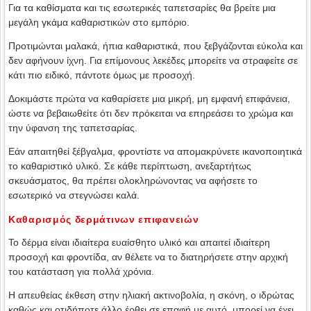
Για τα καθίσματα και τις εσωτερικές ταπετσαρίες θα βρείτε μια
μεγάλη γκάμα καθαριστικών στο εμπόριο.
Προτιμώνται μαλακά, ήπια καθαριστικά, που ξεβγάζονται εύκολα και
δεν αφήνουν ίχνη. Για επίμονους λεκέδες μπορείτε να στραφείτε σε
κάτι πιο ειδικό, πάντοτε όμως με προσοχή.
Δοκιμάστε πρώτα να καθαρίσετε μια μικρή, μη εμφανή επιφάνεια,
ώστε να βεβαιωθείτε ότι δεν πρόκειται να επηρεάσει το χρώμα και
την ύφανση της ταπετσαρίας.
Εάν απαιτηθεί ξέβγαλμα, φροντίστε να απομακρύνετε ικανοποιητικά
το καθαριστικό υλικό. Σε κάθε περίπτωση, ανεξαρτήτως
σκευάσματος, θα πρέπει ολοκληρώνοντας να αφήσετε το
εσωτερικό να στεγνώσει καλά.
Καθαρισμός δερμάτινων επιφανειών
Το δέρμα είναι ιδιαίτερα ευαίσθητο υλικό και απαιτεί ιδιαίτερη
προσοχή και φροντίδα, αν θέλετε να το διατηρήσετε στην αρχική
του κατάσταση για πολλά χρόνια.
Η απευθείας έκθεση στην ηλιακή ακτινοβολία, η σκόνη, ο ιδρώτας
καθώς και οτιδήποτε άλλο έρθει σε επαφή με αυτό, μπορεί να έχει