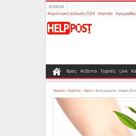
07/08/26
Φορολογική Δήλωση 2026
Νηστεία
Εφημερίδε
Βρες
Ατζέντα
Γιορτές
Live
Κα
Αρχική
»
Αγρότες - Agro
»
Φυτοχώματα, τύρφες βελ