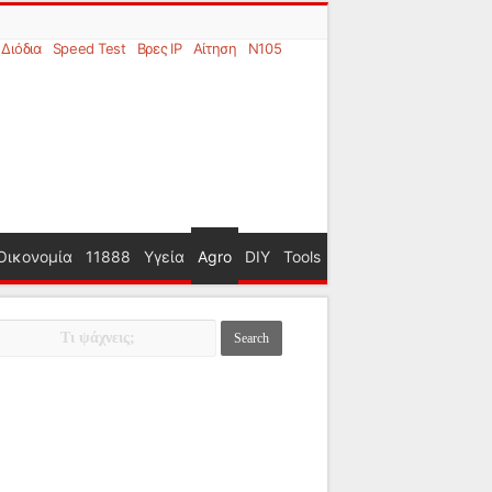
Διόδια
Speed Test
Βρες IP
Αίτηση
N105
Οικονομία
11888
Υγεία
Agro
DIY
Tools