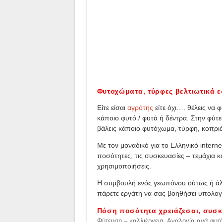
Φυτοχώματα, τύρφες βελτιωτικά 
Είτε είσαι
αγρότης
είτε όχι…. θέλεις να 
κάποιο φυτό / φυτά ή δέντρα. Στην φύτ
βάλεις κάποιο φυτόχωμα, τύρφη, κοπριά
Με τον μοναδικό για το Ελληνικό intern
ποσότητες, τις συσκευασίες – τεμάχια κ
χρησιμοποιήσεις.
Η συμβουλή ενός γεωπόνου ούτως ή άλλο
πάρετε εργάτη να σας βοηθήσει υπολογ
Πόση ποσότητα χρειάζεσαι, συσκ
Φύτευση – καλλιέργεια. Αναλογία ανά φυτό 