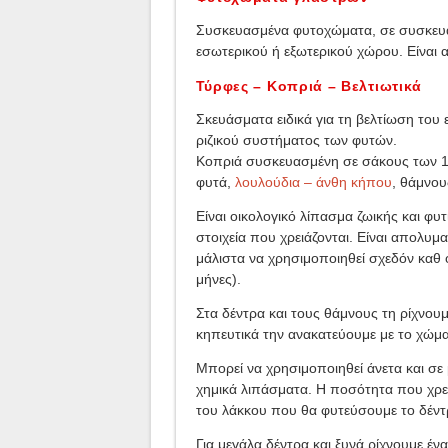
Συσκευασμένα φυτοχώματα, σε συσκευασ
εσωτερικού ή εξωτερικού χώρου. Είναι
Τύρφες – Κοπριά – Βελτιωτικά
Σκευάσματα ειδικά για τη βελτίωση του
ριζικού συστήματος των φυτών.
Κοπριά συσκευασμένη σε σάκους των 12 ή
φυτά,
λουλούδια – άνθη κήπου
, θάμνου
Είναι οικολογικό λίπασμα ζωικής και φυ
στοιχεία που χρειάζονται. Είναι απολυ
μάλιστα να χρησιμοποιηθεί σχεδόν καθ 
μήνες).
Στα δέντρα και τους θάμνους τη ρίχνουμ
κηπευτικά την ανακατεύουμε με το χώμα,
Μπορεί να χρησιμοποιηθεί άνετα και σ
χημικά λιπάσματα. Η ποσότητα που χρειά
του λάκκου που θα φυτεύσουμε το δέντ
Για μεγάλα δέντρα και ξυνά ρίχνουμε ένα