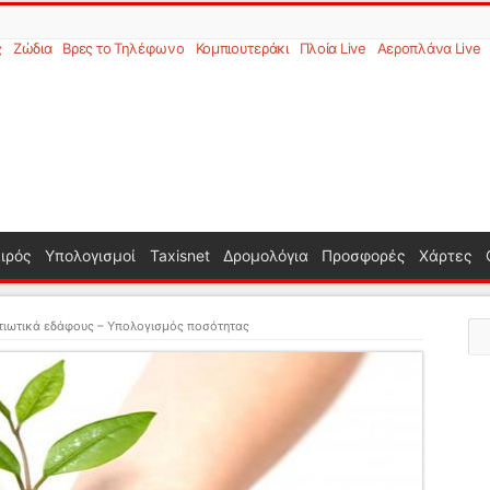
ς
Ζώδια
Βρες το Τηλέφωνο
Κομπιουτεράκι
Πλοία Live
Αεροπλάνα Live
ιρός
Υπολογισμοί
Taxisnet
Δρομολόγια
Προσφορές
Χάρτες
τιωτικά εδάφους – Υπολογισμός ποσότητας