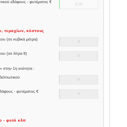
ωτικού εδάφους - φυτέματος €
, τεμαχίων, κόστους
κου (σε κυβικά μέτρα)
υ (σε λίτρα lt)
» στην 1η ενότητα :
βελτιωτικού
εδάφους - φυτέματος €
ο - φυτό κλπ