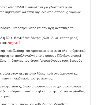
ίες από 12-50 lt κατάλληλα για γλαστρικά φυτά
 απολυμασμένα και απαλλαγμένα από σπόρους ζιζανίων.
 εδαφικού υποστρώματος και την υγιή ανάπτυξη του
 50 lt, ιδανική για δέντρα (ελιές, ξυνά, καρποφόρα),
ς και
λαχανικά
.
τικής προέλευσης και προσφέρει στα φυτά όλα τα θρεπτικά
μασμένη και απαλλαγμένη από σπόρους ζιζανίων, μπορεί
όλην τη διάρκεια του έτους (αποφεύγουμε τους θερμούς
ε μέσα στον περιμετρικό λάκκο, ενώ στα λαχανικά και
 κατά τη διαδικασία του φυτέματος.
ε μεταφυτεύσεις, όπου αποφεύγουμε να χρησιμοποιούμε
ζεται εξαρτάται από την ηλικία του φυτού και το μέγεθος
ρο μας.
 σακί των 50 λίτρων σε κάθε δέντρο. Διατίθεται