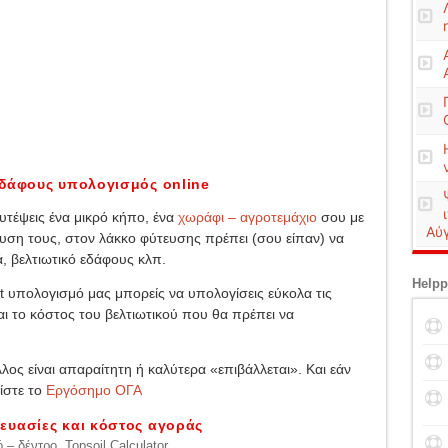
εδάφους υπολογισμός online
φυτέψεις ένα μικρό κήπο, ένα
χωράφι – αγροτεμάχιο
σου με
Αύ
ευση τους, στον λάκκο φύτευσης πρέπει (σου είπαν) να
, βελτιωτικό εδάφους κλπ.
Helpp
et υπολογισμό μας μπορείς να υπολογίσεις εύκολα τις
αι το κόστος του βελτιωτικού που θα πρέπει να
ς είναι απαραίτητη ή καλύτερα «επιβάλλεται». Και εάν
ίστε το
Εργόσημο ΟΓΑ
ευασίες και κόστος αγοράς
– δέντρο. Topsoil Calculator