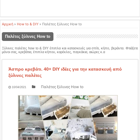
Αρχική
»
How to & DIY
»
Παλέτες ξύλινες How to
Παλέτες ξύλινες How to
Ξύλινες παλέτες how to & DIY έπιπλα και κατασκευές για σπίτι, κήπο, βεράντα. Φτιάξετε
μόνοι σας, κρεβάτια, έπιπλα κήπου, καρέκλες, παγκάκια, αιώρες κ.α
Άσπρο κρεβάτι. 40+ DIY ιδέες για την κατασκευή από
ξύλινες παλέτες
Παλέτες ξύλινες How to
10/04/2021