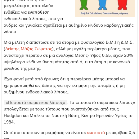
μεγαλύτερο
, αποτελούν
ενδείξεις για εναπόθεση
ενδοκοιλιακού λίπους, που για
άνδρες και γυναίκες σχετίζεται με αυξημένο κίνδυνο καρδιαγγειακής
νόσου.
Μια μελέτη διαπίστωσε ότι τα άτομα με φυσιολογικό B.M.I ή Δ.Μ.Σ.
(
Δείκτης Μάζας Σώματος
), αλλά με μεγάλη περίμετρο μέσης, που
αντιστοιχεί περίπου σε μια αναλογία Μέσης-Ύψος 0.55, είχαν 20%
υψηλότερο κίνδυνο θνησιμότητας από ό, τι τα άτομα με κανονικό
μέγεθος της μέσης.
Έχει φανεί μετά από έρευνες ότι η περιφέρεια μέσης μπορεί να
χρησιμοποιηθεί ως δείκτης για την εκτίμηση της ύπαρξης ή μη
αυξημένου ενδοκοιλιακού λίπους.
«Ποσοστό σωματικού λίπους»
. Το «ποσοστό σωματικού λίπους»
υπολογίζεται με τους τύπους που αναπτύχθηκαν από τους
Hodgdon και Μπέκετ σε Ναυτική Βάση, Κέντρο Ερευνών Υγείας το
1984.
Οι τύποι απαιτούν οι μετρήσεις να είναι σε
εκατοστά
με ακρίβεια 0,5