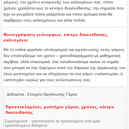
γάμου
), τον
χρόνο αναμονής
των καλεσμένων σας, πόσο
χρόνος χρειάζεται εώς το
κέντρο διασκέδασης
, την σημασία που
έχει να γνωρίζετε πόσα γκαρσόνια και πόσο έμπειρα είναι θα
σερβίρουν τους καλεσμένους και άλλα πολλά.
Φωτογράφηση νεόνυμφων, κέντρο διασκέδασης,
καλεσμένοι
Με το online εργαλείο υπολογισμού και
οργάνωσης ενός γάμου
,
δεν υπολογίζουμε τον χρόνο – χρονοδιαγράμματα με μαθηματική
ακρίβεια, αλλά επικουρικά, σας καταδυκνείουμε εκείνα τα σημεία
που μπορεί να σας ξεφύγουν κατά την διάρκεια της οργάνωσης του
όλου
μυστηρίου
και να οδηγήσουν σε ένα
γάμο
«ταλαιπωρία» ή
«αποτυχία» κυρίως για τους
καλεσμένους
σας.
Δεδομένα - Στοιχεία Οργάνωσης Γάμου
Προσκεκλημένοι, μυστήριο γάμου, χρόνος, κέντρο
διασκέδασης
Συμπληρώστε - τροποποιήστε τα προτεινόμενα από εμάς
προεπιλεγμένα δεδομένα