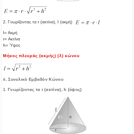
2. Γνωρίζοντας τα
r
(ακτίνα),
l
(ακμή)
l
= Ακμή
r
= Ακτίνα
h
= Ύψος
Μήκος πλευράς (ακμής) (λ) κώνου
ii. Συνολικό Εμβαδόν Κώνου
1.
Γνωρίζοντας τα r (ακτίνα), h (ύψος)