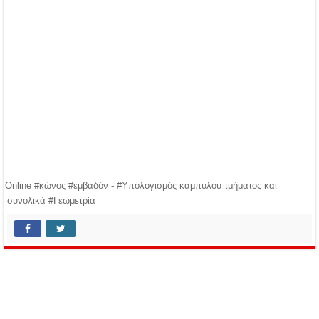
Online #κώνος #εμβαδόν - #Υπολογισμός καμπύλου τμήματος και
συνολικά #Γεωμετρία