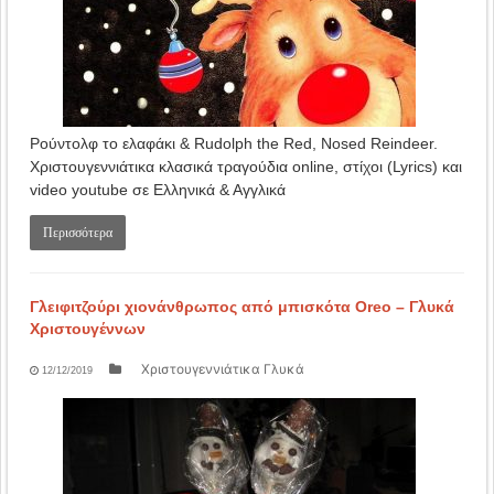
Ρούντολφ το ελαφάκι & Rudolph the Red, Nosed Reindeer.
Χριστουγεννιάτικα κλασικά τραγούδια online, στίχοι (Lyrics) και
video youtube σε Ελληνικά & Αγγλικά
Περισσότερα
Γλειφιτζούρι χιονάνθρωπος από μπισκότα Oreo – Γλυκά
Χριστουγέννων
Χριστουγεννιάτικα Γλυκά
12/12/2019