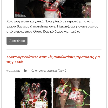
Χριστουγεννιάτικα γλυκά. Ένα γλυκό με γεμιστά μπισκότα,
γλάσο βανίλιας & marshmallows. Γλειφιτζούρι χιονάνθρωπος
από μπισκοτάκια Oreo. Ιδανικό δώρο για παιδιά.
Περισσότερα
Χριστουγεννιάτικες σπιτικές σοκολατένιες προτάσεις για
τις γιορτές
Χριστουγεννιάτικα Γλυκά
11/12/2019