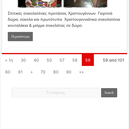
Σπιτικές σοκολατένιες προτάσεις Χριστουγέννων. Γιορτινά
δώρα, εύκολα και πρωτότυπα. Χριστουγεννιάτικα σοκολατένια
κουταλάκια & μείγμα σοκολάτας σε δώρο.
Περισσότερα
« 1η
30
40
50
57
58
59
59 από 101
60
61
»
70
80
90
»»