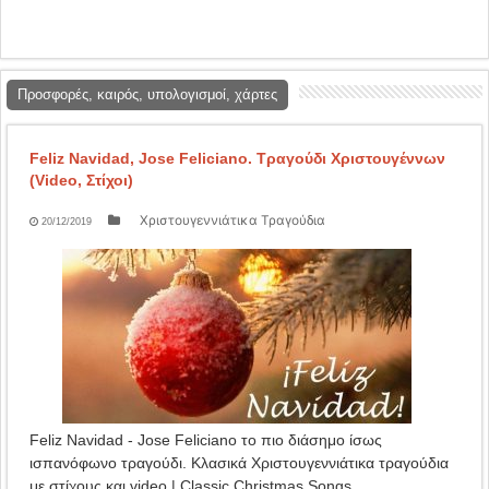
Προσφορές, καιρός, υπολογισμοί, χάρτες
Feliz Navidad, Jose Feliciano. Τραγούδι Χριστουγέννων
(Video, Στίχοι)
Χριστουγεννιάτικα Τραγούδια
20/12/2019
Feliz Navidad - Jose Feliciano το πιο διάσημο ίσως
ισπανόφωνο τραγούδι. Κλασικά Χριστουγεννιάτικα τραγούδια
με στίχους και video | Classic Christmas Songs