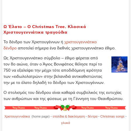
Ω Έλατο – O Christmas Tree. Κλασικά
Χριστουγεννιάτικα τραγούδια
Το δένδρο των Χριστουγέννων ή
χριστουγεννιάτικο
δένδρο
απoτελεί σήμερα ένα διεθνές χριστουγεννιάτικο έθιμο.
Ως Χριστουγεννιάτικο σύμβολο – έθιμο φέρεται από
τον 8ο αιώνα, όταν ο Άγιος Βονιφάτιος θέλησε περί το
750 να εξαλείψει την μέχρι τότε αποδιδόμενη ιερότητα
των «ειδωλολατρών» στην βελανιδιά αντικαθιστώντας
την με το έλατο δηλαδή το δένδρο των Χριστουγέννων.
Ο στολισμός του δένδρου είναι καθαρά συμβολικός της ευτυχίας
των ανθρώπων και της φύσεως με τη Γέννηση του Θεανθρώπου.
Χριστουγεννιάτικα
(home page)
-
στολίδια & διακόσμηση
-
δέντρα
-
Christmas songs
-
γλυκά