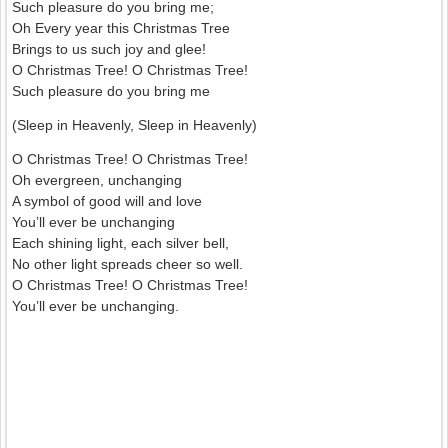
Such pleasure do you bring me;
Oh Every year this Christmas Tree
Brings to us such joy and glee!
O Christmas Tree! O Christmas Tree!
Such pleasure do you bring me
(Sleep in Heavenly, Sleep in Heavenly)
O Christmas Tree! O Christmas Tree!
Oh evergreen, unchanging
A symbol of good will and love
You’ll ever be unchanging
Each shining light, each silver bell,
No other light spreads cheer so well.
O Christmas Tree! O Christmas Tree!
You’ll ever be unchanging.