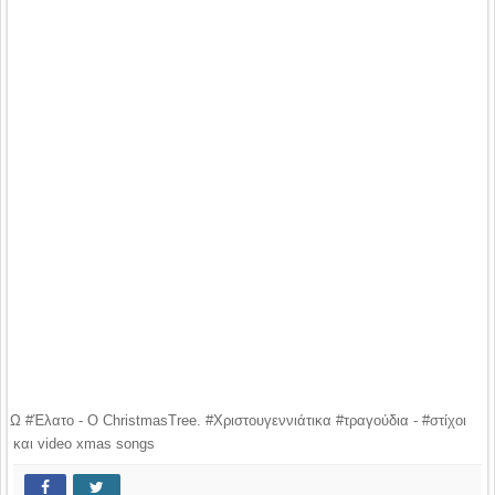
Ω #Έλατο - O ChristmasTree. #Χριστουγεννιάτικα #τραγούδια - #στίχοι
και video xmas songs