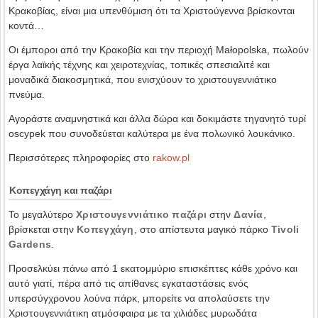
Κρακοβίας, είναι μια υπενθύμιση ότι τα Χριστούγεννα βρίσκονται
κοντά…
Οι έμποροι από την Κρακοβία και την περιοχή Małopolska, πωλούν
έργα λαϊκής τέχνης και χειροτεχνίας, τοπικές σπεσιαλιτέ και
μοναδικά διακοσμητικά, που ενισχύουν το χριστουγεννιάτικο
πνεύμα.
Αγοράστε αναμνηστικά και άλλα δώρα και δοκιμάστε τηγανητό τυρί
oscypek που συνοδεύεται καλύτερα με ένα πολωνικό λουκάνικο.
Περισσότερες πληροφορίες στο
rakow.pl
Κοπεγχάγη και παζάρι
Το μεγαλύτερο
Χριστουγεννιάτικο παζάρι
στην
Δανία
,
βρίσκεται στην
Κοπεγχάγη
, στο απίστευτα μαγικό πάρκο
Tivoli
Gardens
.
Προσελκύει πάνω από 1 εκατομμύριο επισκέπτες κάθε χρόνο και
αυτό γιατί, πέρα από τις απίθανες εγκαταστάσεις ενός
υπερσύγχρονου λούνα πάρκ, μπορείτε να απολαύσετε την
Χριστουγεννιάτικη ατμόσφαιρα με τα χιλιάδες μυρωδάτα