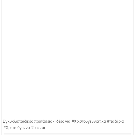
Εγκυκλοπαιδικές προτάσεις - ιδέες για #Χριστουγεννιάτικα #παζάρια
#Χριστούγεννα #bazzar