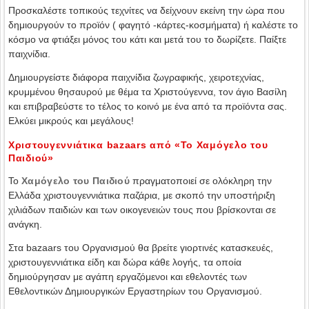
Προσκαλέστε τοπικούς τεχνίτες να δείχνουν εκείνη την ώρα που
δημιουργούν το προϊόν ( φαγητό -κάρτες-κοσμήματα) ή καλέστε το
κόσμο να φτιάξει μόνος του κάτι και μετά του το δωρίζετε. Παίξτε
παιχνίδια.
Δημιουργείστε διάφορα παιχνίδια ζωγραφικής, χειροτεχνίας,
κρυμμένου θησαυρού με θέμα τα Χριστούγεννα, τον άγιο Βασίλη
και επιβραβεύστε το τέλος το κοινό με ένα από τα προϊόντα σας.
Ελκύει μικρούς και μεγάλους!
Χριστουγεννιάτικα bazaars από «Το Χαμόγελο του
Παιδιού»
Το
Χαμόγελο του Παιδιού
πραγματοποιεί σε ολόκληρη την
Ελλάδα χριστουγεννιάτικα παζάρια, με σκοπό την υποστήριξη
χιλιάδων παιδιών και των οικογενειών τους που βρίσκονται σε
ανάγκη.
Στα bazaars του Οργανισμού θα βρείτε γιορτινές κατασκευές,
χριστουγεννιάτικα είδη και δώρα κάθε λογής, τα οποία
δημιούργησαν με αγάπη εργαζόμενοι και εθελοντές των
Εθελοντικών Δημιουργικών Εργαστηρίων του Οργανισμού.