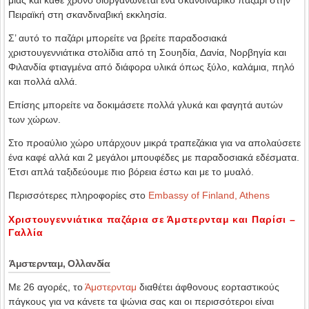
Πειραϊκή στη σκανδιναβική εκκλησία.
Σ’ αυτό το παζάρι μπορείτε να βρείτε παραδοσιακά
χριστουγεννιάτικα στολίδια από τη Σουηδία, Δανία, Νορβηγία και
Φιλανδία φτιαγμένα από διάφορα υλικά όπως ξύλο, καλάμια, πηλό
και πολλά αλλά.
Επίσης μπορείτε να δοκιμάσετε πολλά γλυκά και φαγητά αυτών
των χώρων.
Στο προαύλιο χώρο υπάρχουν μικρά τραπεζάκια για να απολαύσετε
ένα καφέ αλλά και 2 μεγάλοι μπουφέδες με παραδοσιακά εδέσματα.
Έτσι απλά ταξιδεύουμε πιο βόρεια έστω και με το μυαλό.
Περισσότερες πληροφορίες στο
Embassy of Finland, Athens
Χριστουγεννιάτικα παζάρια σε Άμστερνταμ και Παρίσι –
Γαλλία
Άμστερνταμ, Ολλανδία
Με 26 αγορές, το
Άμστερνταμ
διαθέτει άφθονους εορταστικούς
πάγκους για να κάνετε τα ψώνια σας και οι περισσότεροι είναι