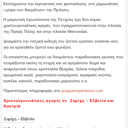
Εκπληρώστε την εορταστική σας φαντασίωση, στη χειμωνιάτικη
«χώρα των θαυμάτων» της
Πράγας
.
Η μαγευτική πρωτεύουσα της
Τσεχίας
έχει δύο κύριες
χριστουγεννιάτικες αγορές, που πραγματοποιούνται στην πλατεία
της Παλιάς Πόλης και στην πλατεία Wenceslas.
Δοκιμάστε την τσεχική εκδοχή του ζεστού κρασιού svařené vino,
για να κρατηθείτε ζεστοί ενώ ψωνίζετε.
Οι επισκέπτες μπορούν να δοκιμάσουν παραδοσιακές γεύσεις που
ετοιμάζονται εκείνη τη στιγμή και να αγοράσουν δώρα και
αναμνηστικά όπως κρύσταλλα Βοημίας, ξύλινα παιχνίδια,
αρωματικά κεριά, χειροποίητα κοσμήματα, κεραμικές κούπες,
καπέλα, κασκόλ, παραδοσιακές μαριονέτες κ.ά.
Περισσότερες πληροφορίες στο
pragueexperience.com
Χριστουγεννιάτικες αγορές σε Ζυρίχη – Ελβετία και
Αυστρία
Ζυρίχη – Ελβετία