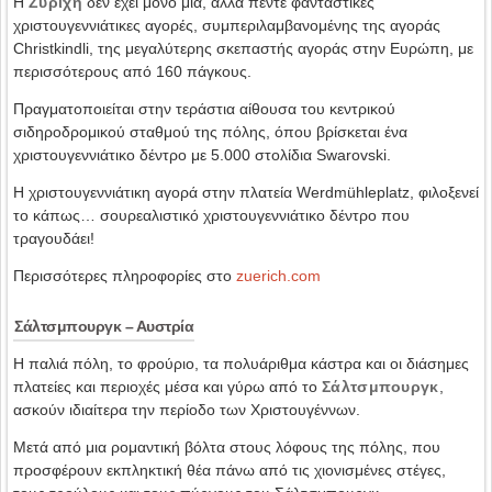
H
Ζυρίχη
δεν έχει μόνο μία, αλλά πέντε φανταστικές
χριστουγεννιάτικες αγορές, συμπεριλαμβανομένης της αγοράς
Christkindli, της μεγαλύτερης σκεπαστής αγοράς στην Ευρώπη, με
περισσότερους από 160 πάγκους.
Πραγματοποιείται στην τεράστια αίθουσα του κεντρικού
σιδηροδρομικού σταθμού της πόλης, όπου βρίσκεται ένα
χριστουγεννιάτικο δέντρο με 5.000 στολίδια Swarovski.
Η χριστουγεννιάτικη αγορά στην πλατεία Werdmühleplatz, φιλοξενεί
το κάπως… σουρεαλιστικό χριστουγεννιάτικο δέντρο που
τραγουδάει!
Περισσότερες πληροφορίες στο
zuerich.com
Σάλτσμπουργκ – Αυστρία
Η παλιά πόλη, το φρούριο, τα πολυάριθμα κάστρα και οι διάσημες
πλατείες και περιοχές μέσα και γύρω από το
Σάλτσμπουργκ
,
ασκούν ιδιαίτερα την περίοδο των Χριστουγέννων.
Μετά από μια ρομαντική βόλτα στους λόφους της πόλης, που
προσφέρουν εκπληκτική θέα πάνω από τις χιονισμένες στέγες,