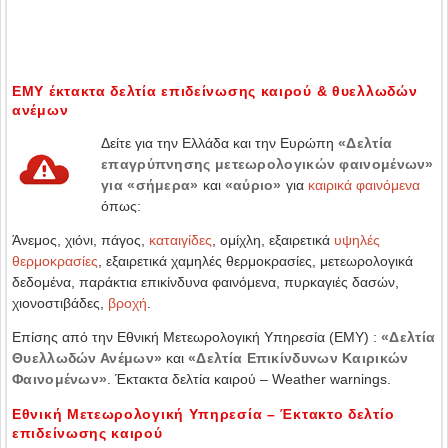
ΕΜΥ έκτακτα δελτία επιδείνωσης καιρού & θυελλωδών
ανέμων
Δείτε για την Ελλάδα και την Ευρώπη
«Δελτία
επαγρύπνησης μετεωρολογικών φαινομένων»
για «σήμερα»
και
«αύριο»
για
καιρικά φαινόμενα
όπως:
Άνεμος, χιόνι, πάγος,
καταιγίδες
, ομίχλη, εξαιρετικά
υψηλές
θερμοκρασίες
, εξαιρετικά χαμηλές θερμοκρασίες, μετεωρολογικά
δεδομένα, παράκτια επικίνδυνα φαινόμενα, πυρκαγιές δασών,
χιονοστιβάδες,
βροχή
.
Επίσης από την Εθνική Μετεωρολογική Υπηρεσία (ΕΜΥ) :
«Δελτία
Θυελλωδών Ανέμων»
και
«Δελτία Επικίνδυνων Καιρικών
Φαινομένων»
. Έκτακτα δελτία καιρού – Weather warnings.
Εθνική Μετεωρολογική Υπηρεσία – Έκτακτο δελτίο
επιδείνωσης καιρού