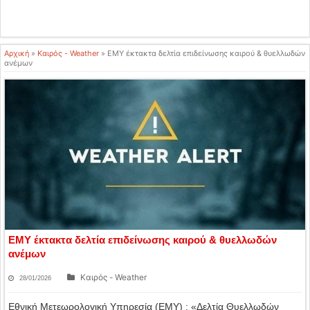
Αρχική
»
Καιρός - Weather
»
ΕΜΥ έκτακτα δελτία επιδείνωσης καιρού & θυελλωδών
ανέμων
ΕΜΥ έκτακτα δελτία επιδείνωσης καιρού & θυελλωδών
ανέμων
Καιρός - Weather
28/01/2026
Εθνική Μετεωρολογική Υπηρεσία (ΕΜΥ) : «Δελτία Θυελλωδών