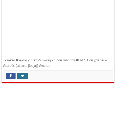
Έκτακτο #δελτίο για επιδείνωση καιρού από την #ΕΜΥ. Που χαλάει ο
#καιρός (αέρας, βροχή) #meteo