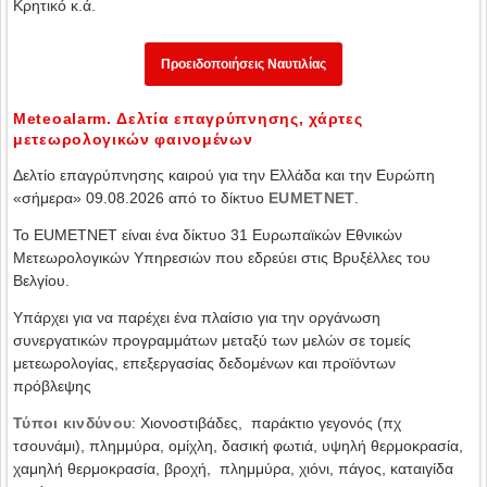
Κρητικό κ.ά.
Προειδοποιήσεις Ναυτιλίας
Meteoalarm. Δελτία επαγρύπνησης, χάρτες
μετεωρολογικών φαινομένων
Δελτίο επαγρύπνησης καιρού για την Ελλάδα και την Ευρώπη
«σήμερα» 09.08.2026 από το δίκτυο
EUMETNET
.
Το EUMETNET είναι ένα δίκτυο 31 Ευρωπαϊκών Εθνικών
Μετεωρολογικών Υπηρεσιών που εδρεύει στις Βρυξέλλες του
Βελγίου.
Υπάρχει για να παρέχει ένα πλαίσιο για την οργάνωση
συνεργατικών προγραμμάτων μεταξύ των μελών σε τομείς
μετεωρολογίας, επεξεργασίας δεδομένων και προϊόντων
πρόβλεψης
Τύποι κινδύνου
: Χιονοστιβάδες, παράκτιο γεγονός (πχ
τσουνάμι), πλημμύρα, ομίχλη, δασική φωτιά, υψηλή θερμοκρασία,
χαμηλή θερμοκρασία, βροχή, πλημμύρα, χιόνι, πάγος, καταιγίδα