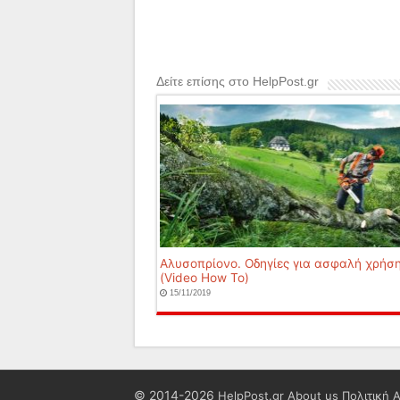
Δείτε επίσης στο HelpPost.gr
Αλυσοπρίονο. Οδηγίες για ασφαλή χρήση
(Video How To)
15/11/2019
© 2014-2026
HelpPost.gr
About us
Πολιτική 