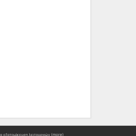
(more)
ια εξατομίκευση λειτουργιών