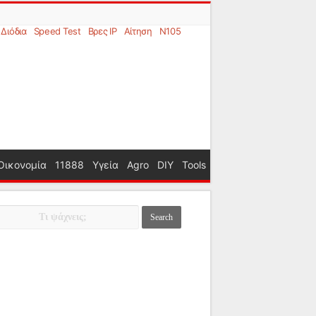
Διόδια
Speed Test
Βρες IP
Αίτηση
N105
Οικονομία
11888
Υγεία
Agro
DIY
Tools