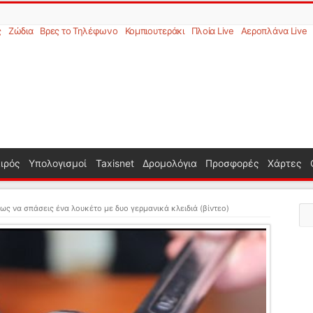
ς
Ζώδια
Βρες το Τηλέφωνο
Κομπιουτεράκι
Πλοία Live
Αεροπλάνα Live
ιρός
Υπολογισμοί
Taxisnet
Δρομολόγια
Προσφορές
Χάρτες
ως να σπάσεις ένα λουκέτο με δυο γερμανικά κλειδιά (βίντεο)