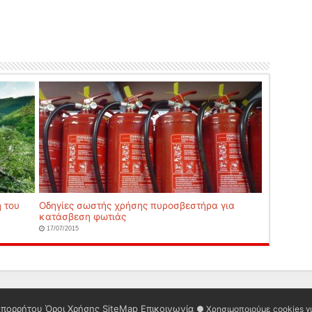
 του
Οδηγίες σωστής χρήσης πυροσβεστήρα για
κατάσβεση φωτιάς
17/07/2015
Απορρήτου
Όροι Χρήσης
SiteMap
Επικοινωνία
● Χρησιμοποιούμε cookies γ