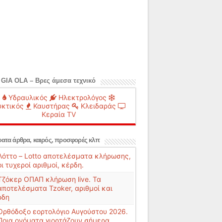
 GIA OLA – Βρες άμεσα τεχνικό
Υδραυλικός
Ηλεκτρολόγος
κτικός
Καυστήρας
Κλειδαράς
Κεραία TV
ατα άρθρα, καιρός, προσφορές κλπ
Λόττο – Lotto αποτελέσματα κλήρωσης,
οι τυχεροί αριθμοί, κέρδη.
Τζόκερ ΟΠΑΠ κλήρωση live. Τα
αποτελέσματα Tzoker, αριθμοί και
ρδη
Ορθόδοξο εορτολόγιο Αυγούστου 2026.
Ποια ονόματα γιορτάζουν σήμερα