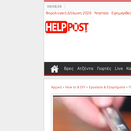
09/08/26
Φορολογική Δήλωση 2026
Νηστεία
Εφημερίδε
Βρες
Ατζέντα
Γιορτές
Live
Κα
Αρχική
»
How to & DIY
»
Εργαλεία & Εξαρτήματα
»
Π