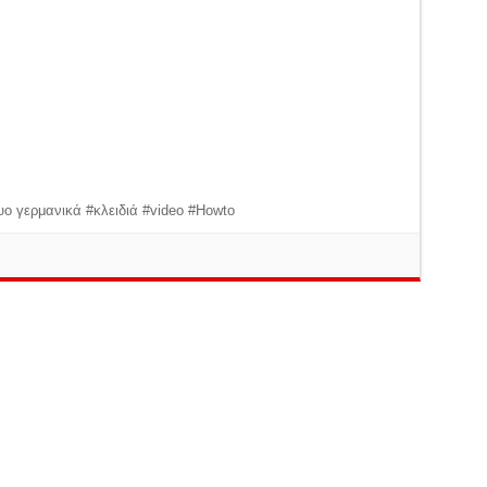
ο γερμανικά #κλειδιά #video #Howto