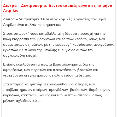
Δέντρα – Δεντροκομία. Δεντροκομικές εργασίες το μήνα
Απρίλιο
Δέντρα – Δεντροκομία. Οι
δεντροκομικές εργασίες
τον μήνα
Απρίλιο είναι πολλές και σημαντικές.
Στους οπωροκήπους καταβάλλεται η δέουσα προσοχή για την
καλή ισορροπία των βραχιόνων και λοιπών κλάδων, ιδίως των
συμμετρικών σχημάτων, με την εφαρμογή κυρτώσεων, ανοιγμάτων,
εγκοπών κ.λ.π λόγο της μεγάλης ευλυγισίας αυτών την
συγκεκριμένη εποχή.
Επίσης εκτελούνται τα πρώτα βλαστολογήματα, δια της
αφαιρέσεως των περιττών και πλεοναζόντων βλαστών και
γενικεύονται οι εγκεντρισμοί σε όλα σχεδόν τα δέντρα.
Στα σπορεία και
φυτώρια
εξακολουθούν οι σπορές των
προβλαστημένων σπόρων, αμυγδάλων, βερίκοκων, δαμάσκηνων,
καρυδιών, κάστανων, καθώς και των λεπτών σπόρων όπως
μήλων, αχλαδιών κ.λ.π.