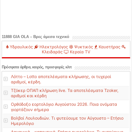
11888 GIA OLA – Βρες άμεσα τεχνικό
Υδραυλικός
Ηλεκτρολόγος
Ψυκτικός
Καυστήρας
Κλειδαράς
Κεραία TV
Πρόσφατα άρθρα, καιρός, προσφορές κλπ
Λόττο – Lotto αποτελέσματα κλήρωσης, οι τυχεροί
αριθμοί, κέρδη.
Τζόκερ ΟΠΑΠ κλήρωση live. Τα αποτελέσματα Tzoker,
αριθμοί και κέρδη
Ορθόδοξο εορτολόγιο Αυγούστου 2026. Ποια ονόματα
γιορτάζουν σήμερα
Βολβοί Λουλουδιών. Τι φυτεύουμε τον Αύγουστο – Ετήσιο
Ημερολόγιο
Λαχανικά – κηπευτικά. Ετήσιο ημερολόγιο. Τι φυτεύουμε