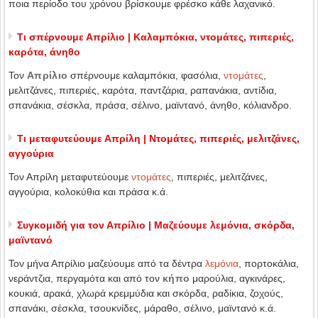
ποια περίοδο του χρόνου βρίσκουμε φρέσκο κάθε λαχανικό.
Τι σπέρνουμε Απρίλιο | Καλαμπόκια, ντομάτες, πιπεριές,
καρότα, άνηθο
Τον
Απρίλιο
σπέρνουμε καλαμπόκια, φασόλια,
ντομάτες
,
μελιτζάνες, πιπεριές, καρότα, παντζάρια, ραπανάκια, αντίδια,
σπανάκια, σέσκλα, πράσα, σέλινο, μαϊντανό, άνηθο, κόλιανδρο.
Τι μεταφυτεύουμε Απρίλη | Ντομάτες, πιπεριές, μελιτζάνες,
αγγούρια
Τον Απρίλη μεταφυτεύουμε
ντομάτες
, πιπεριές, μελιτζάνες,
αγγούρια, κολοκύθια και πράσα κ.ά.
Συγκομιδή για τον Απρίλιο | Μαζεύουμε λεμόνια, σκόρδα,
μαϊντανό
Τον μήνα Απρίλιο μαζεύουμε από τα δέντρα
λεμόνια
, πορτοκάλια,
νεράντζια, περγαμότα και από τον
κήπο
μαρούλια, αγκινάρες,
κουκιά, αρακά, χλωρά κρεμμύδια και σκόρδα, ραδίκια, ζοχούς,
σπανάκι, σέσκλα, τσουκνίδες, μάραθο, σέλινο, μαϊντανό κ.ά.