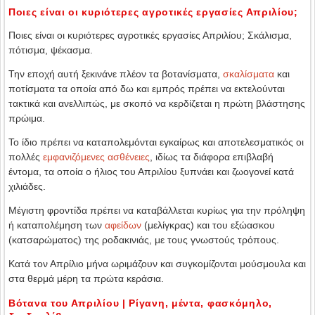
Ποιες είναι οι κυριότερες αγροτικές εργασίες Απριλίου;
Ποιες είναι οι κυριότερες αγροτικές εργασίες Απριλίου; Σκάλισμα,
πότισμα, ψέκασμα.
Την εποχή αυτή ξεκινάνε πλέον τα βοτανίσματα,
σκαλίσματα
και
ποτίσματα τα οποία από δω και εμπρός πρέπει να εκτελούνται
τακτικά και ανελλιπώς, με σκοπό να κερδίζεται η πρώτη βλάστησης
πρώιμα.
Το ίδιο πρέπει να καταπολεμόνται εγκαίρως και αποτελεσματικός οι
πολλές
εμφανιζόμενες ασθένειες
, ιδίως τα διάφορα επιβλαβή
έντομα, τα οποία ο ήλιος του Απριλίου ξυπνάει και ζωογονεί κατά
χιλιάδες.
Μέγιστη φροντίδα πρέπει να καταβάλλεται κυρίως για την πρόληψη
ή καταπολέμηση των
αφείδων
(μελίγκρας) και του εξώασκου
(κατσαρώματος) της ροδακινιάς, με τους γνωστούς τρόπους.
Κατά τον Απρίλιο μήνα ωριμάζουν και συγκομίζονται μούσμουλα και
στα θερμά μέρη τα πρώτα κεράσια.
Βότανα του Απριλίου | Ρίγανη, μέντα, φασκόμηλο,