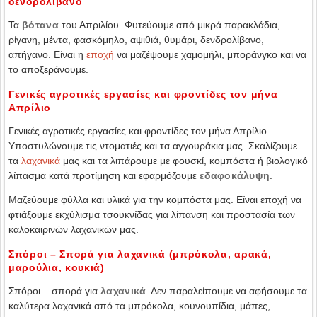
δενδρολίβανο
Τα
βότανα
του Απριλίου. Φυτεύουμε από μικρά παρακλάδια,
ρίγανη, μέντα, φασκόμηλο, αψιθιά, θυμάρι, δενδρολίβανο,
απήγανο. Είναι η
εποχή
να μαζέψουμε χαμομήλι, μποράνγκο και να
το αποξεράνουμε.
Γενικές αγροτικές εργασίες και φροντίδες τον μήνα
Απρίλιο
Γενικές αγροτικές εργασίες και φροντίδες τον μήνα Απρίλιο.
Υποστυλώνουμε τις ντοματιές και τα αγγουράκια μας. Σκαλίζουμε
τα
λαχανικά
μας και τα λιπάρουμε με φουσκί, κομπόστα ή βιολογικό
λίπασμα κατά προτίμηση και εφαρμόζουμε
εδαφοκάλυψη
.
Μαζεύουμε φύλλα και υλικά για την κομπόστα μας. Είναι εποχή να
φτιάξουμε εκχύλισμα τσουκνίδας για λίπανση και προστασία των
καλοκαιρινών λαχανικών μας.
Σπόροι – Σπορά για λαχανικά (μπρόκολα, αρακά,
μαρούλια, κουκιά)
Σπόροι – σπορά για
λαχανικά
. Δεν παραλείπουμε να αφήσουμε τα
καλύτερα λαχανικά από τα μπρόκολα, κουνουπίδια, μάπες,