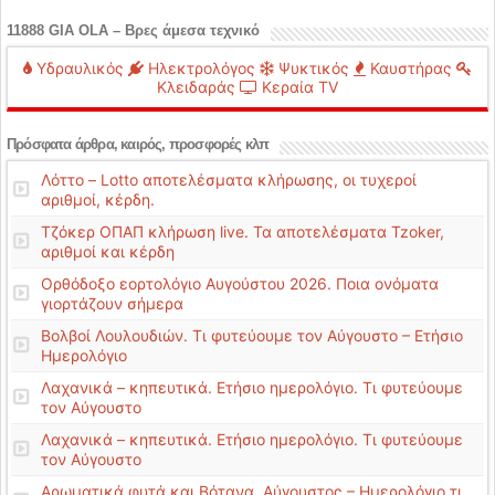
11888 GIA OLA – Βρες άμεσα τεχνικό
Υδραυλικός
Ηλεκτρολόγος
Ψυκτικός
Καυστήρας
Κλειδαράς
Κεραία TV
Πρόσφατα άρθρα, καιρός, προσφορές κλπ
Λόττο – Lotto αποτελέσματα κλήρωσης, οι τυχεροί
αριθμοί, κέρδη.
Τζόκερ ΟΠΑΠ κλήρωση live. Τα αποτελέσματα Tzoker,
αριθμοί και κέρδη
Ορθόδοξο εορτολόγιο Αυγούστου 2026. Ποια ονόματα
γιορτάζουν σήμερα
Βολβοί Λουλουδιών. Τι φυτεύουμε τον Αύγουστο – Ετήσιο
Ημερολόγιο
Λαχανικά – κηπευτικά. Ετήσιο ημερολόγιο. Τι φυτεύουμε
τον Αύγουστο
Λαχανικά – κηπευτικά. Ετήσιο ημερολόγιο. Τι φυτεύουμε
τον Αύγουστο
Αρωματικά φυτά και Βότανα. Αύγουστος – Ημερολόγιο τι