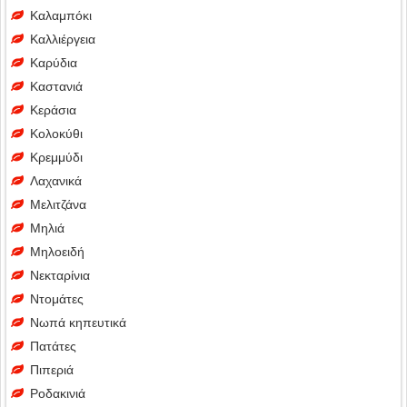
Καλαμπόκι
Καλλιέργεια
Καρύδια
Καστανιά
Κεράσια
Κολοκύθι
Κρεμμύδι
Λαχανικά
Μελιτζάνα
Μηλιά
Μηλοειδή
Νεκταρίνια
Ντομάτες
Νωπά κηπευτικά
Πατάτες
Πιπεριά
Ροδακινιά