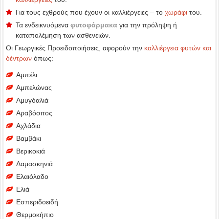
Για τους εχθρούς που έχουν οι καλλιέργειες – το
χωράφι
του.
Τα ενδεικνυόμενα
φυτοφάρμακα
για την πρόληψη ή
καταπολέμηση των ασθενειών.
Οι Γεωργικές Προειδοποιήσεις, αφορούν την
καλλιέργεια φυτών και
δέντρων
όπως:
Αμπέλι
Αμπελώνας
Αμυγδαλιά
Αραβόσιτος
Αχλάδια
Βαμβάκι
Βερικοκιά
Δαμασκηνιά
Ελαιόλαδο
Ελιά
Εσπεριδοειδή
Θερμοκήπιο