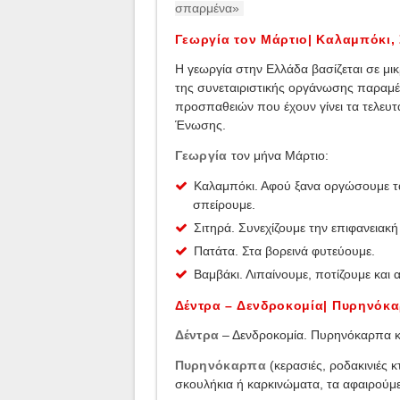
σπαρμένα»
Γεωργία τον Μάρτιο| Καλαμπόκι, 
Η γεωργία στην Ελλάδα βασίζεται σε μι
της συνεταιριστικής οργάνωσης παραμέν
προσπαθειών που έχουν γίνει τα τελευτ
Ένωσης.
Γεωργία
τον μήνα Μάρτιο:
Καλαμπόκι. Αφού ξανα οργώσουμε τ
σπείρουμε.
Σιτηρά. Συνεχίζουμε την επιφανειακ
Πατάτα. Στα βορεινά φυτεύουμε.
Βαμβάκι. Λιπαίνουμε, ποτίζουμε και 
Δέντρα – Δενδροκομία| Πυρηνόκ
Δέντρα
– Δενδροκομία. Πυρηνόκαρπα κ
Πυρηνόκαρπα
(κερασιές, ροδακινιές κ
σκουλήκια ή καρκινώματα, τα αφαιρούμε