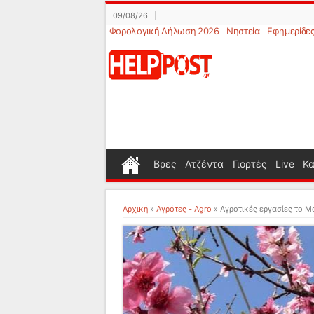
09/08/26
Φορολογική Δήλωση 2026
Νηστεία
Εφημερίδε
Βρες
Ατζέντα
Γιορτές
Live
Κα
Αρχική
»
Αγρότες - Agro
»
Αγροτικές εργασίες το Μά