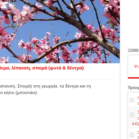
11888
Ψυ
δεμα, λίπανση, σπορά (φυτά & δέντρα)
Λίπανση, Σπορά) στη γεωργία, τα δέντρα και τη
Πρόσφ
 το κήπο (μποστάνι).
κέ