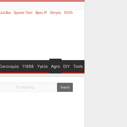
Διόδια
Speed Test
Βρες IP
Αίτηση
N105
Οικονομία
11888
Υγεία
Agro
DIY
Tools