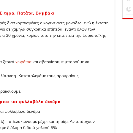
Σιτηρά, Πατάτα, Βαμβάκι
κρές διασκορπισμένες οικογενειακές μονάδες, ενώ η έκταση
ει σε χαμηλά συγκριτικά επίπεδα, έναντι όλων των
αία 30 χρόνια, κυρίως υπό την εποπτεία της Ευρωπαϊκής
α ξερικά
χωράφια
και σβαρνίσουμε μπορούμε να
ή λίπανση. Καταπολεμάμε τους αρουραίους.
αραιώνουμε.
αρπα και φυλλοβόλα δένδρα
αι φυλλοβόλα δένδρα
τλ). Τα ξελακώνουμε μέχρι και τη ρίζα. Αν υπάρχουν
 με διάλυμα θεϊκού χαλκού 5%.