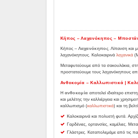
Κήπος – Λαχανόκηπος – Μποστάν
Κήπος –
Λαχανόκηπος
. Λίπανση και 
λαχανόκηπους. Καλοκαιρινά
λαχανικά
(Μ
Μεταφυτεύουμε από τα σακουλάκια, στη
προστατεύουμε τους λαχανόκηπους από
Ανθοκομία – Καλλωπιστικά | Καλο
H
ανθοκομία
αποτελεί ιδιαίτερο επιστ
και μελέτης την καλλιέργεια και χρησι
καλλωπισμό (
καλλωπιστικά
) και τη βελ
Καλοκαιρινά και πολυετή φυτά. Αρχί
Γαρδένιες, ορτανσίες, καμέλιες. Μετ
Γλάστρες. Καταπολεμάμε από τις παλ