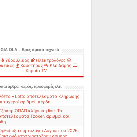
 GIA OLA – Βρες άμεσα τεχνικό
Υδραυλικός
Ηλεκτρολόγος
κτικός
Καυστήρας
Κλειδαράς
Κεραία TV
ατα άρθρα, καιρός, προσφορές κλπ
Λόττο – Lotto αποτελέσματα κλήρωσης,
οι τυχεροί αριθμοί, κέρδη.
Τζόκερ ΟΠΑΠ κλήρωση live. Τα
αποτελέσματα Tzoker, αριθμοί και
ρδη
Ορθόδοξο εορτολόγιο Αυγούστου 2026.
Ποια ονόματα γιορτάζουν σήμερα