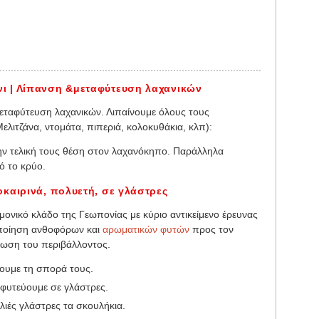
ι | Λίπανση &μεταφύτευση λαχανικών
μεταφύτευση λαχανικών. Λιπαίνουμε όλους τους
ελιτζάνα, ντομάτα, πιπεριά, κολοκυθάκια, κλπ):
ν τελική τους θέση στον λαχανόκηπο. Παράλληλα
 το κρύο.
καιρινά, πολυετή, σε γλάστρες
ημονικό κλάδο της Γεωπονίας με κύριο αντικείμενο έρευνας
μοποίηση ανθοφόρων και
αρωματικών φυτών
προς τον
τίωση του περιβάλλοντος.
ζουμε τη σπορά τους.
αφυτεύουμε σε γλάστρες.
ιές γλάστρες τα σκουλήκια.