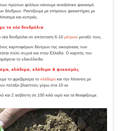
η των πρώτων φύλλων κάνουμε ανοιξιάτικο ψεκασμό.
ν δένδρων. Ραντίζουμε με επίγειους ψεκαστήρες με
λίπασμα και κοπριές.
με τα νέα δενδρύλια
α νέα δενδρύλια σε απόσταση 6-10
μέτρων
μεταξύ τους.
 γένος καρποφόρων δέντρων της οικογένειας των
τάται πολύ συχνά και στην Ελλάδα. Ο καρπός του
παράγεται το
ελαιόλαδο
.
ισμα, κλάδεμα, κλάδεμα & ψεκασμός
υμε το φρεζάρισμα το
κλάδεμα
και την λίπανση με
υν πετάξει βλαστούς γύρω στα 10 εκ.
ό και 2 ασβέστη σε 100 κιλά νερό και τα θειαφίζουμε.