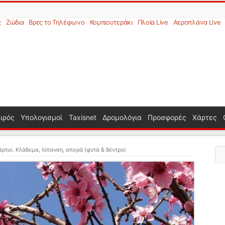
ς
Ζώδια
Βρες το Τηλέφωνο
Κομπιουτεράκι
Πλοία Live
Αεροπλάνα Live
ιρός
Υπολογισμοί
Taxisnet
Δρομολόγια
Προσφορές
Χάρτες
ρτιο. Κλάδεμα, λίπανση, σπορά (φυτά & δέντρα)